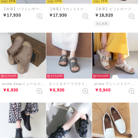
15
15
15
【本革】ソフトレザーアクセントバブーシュ （ナチュラル）
【本革】Vカットスクエアトゥパンプス （エタン）
【本革】ビットローファーバブーシュ （ブラウン）
￥17,930
￥17,930
￥18,920
雑誌掲載
41%
21%
50%
prima 2wayミュールスリングバックサンダル （グレージュ）
カットモチーフスライダーベルクロサンダル （カーキ）
prima アシンメトリーバックルベルトミュールサンダル （アイボリー）
￥6,930
￥6,930
￥5,940