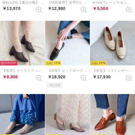
MELLOW【魔法の靴】ソフトレースアップシューズ （グレーコンビ）
【晴雨兼用】深甲Vカットフラットシューズ （アイボリー）
primaプレーンモカシン （ホワイト）
￥13,970
￥12,980
￥5,500
50%
15
15
【本革】サイドスリットエラスティックブーティ （ダークブラウン）
【本革】ビットローファーバブーシュ （ブラック）
【本革】ソフトレザーアクセントバブーシュ （エクリュ）
￥8,800
￥18,920
￥17,930
雑誌掲載