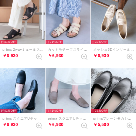
41%
21%
30%
prima 2wayミュールスリングバックサンダル （ブラック）
カットモチーフスライダーベルクロサンダル （アイボリー）
メッシュ3Dインソールローファー （アイボリー）
￥6,930
￥6,930
￥6,930
41%
41%
36%
prima スクエアUチップローファー （ブラック）
prima スクエアUチップローファー （グレージュ）
primaプレーンモカシン （ダークシルバー）
￥6,930
￥6,930
￥5,500