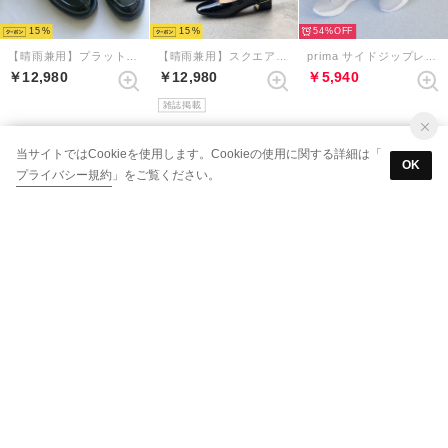
15
15
54%
【晴雨兼用】プラットフォームペニーローファー （ブラックエナメル）
【晴雨兼用】スクエアトゥレインストラップパンプス （ブラックエナメル）
prima サイドジップレースアップスニーカー （ライトグレー）
￥12,980
￥12,980
￥5,940
雑誌掲載
当サイトではCookieを使用します。Cookieの使用に関する詳細は「
OK
プライバシー規約
」をご覧ください。
15
15
15
MELLOW【魔法の靴】ソフトメリージェーンバブーシュ （ネイビー）
【晴雨兼用】深甲Vカットフラットシューズ （グレージュ）
【晴雨兼用】深甲Vカットフラットシューズ （エタン）
￥11,880
￥12,980
￥12,980
予約