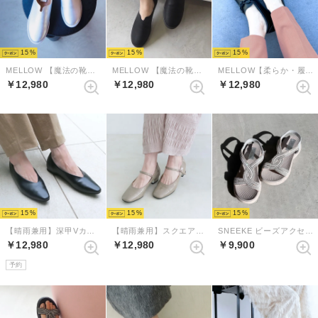
15
15
15
MELLOW 【魔法の靴】ソフトバブーシュ （シルバー）
MELLOW 【魔法の靴】ソフトバブーシュ （ブラック）
MELLOW【柔らか・履きやすい】ソフトチューブモカシン （ブラック）
￥12,980
￥12,980
￥12,980
15
15
15
【晴雨兼用】深甲Vカットフラットシューズ（ブラック）
【晴雨兼用】スクエアトゥレインストラップパンプス（ライトグレーエナメル）
SNEEKE ビーズアクセントバックゴムエアリーソールスニーカーサンダル （シルバー）
￥12,980
￥12,980
￥9,900
予約