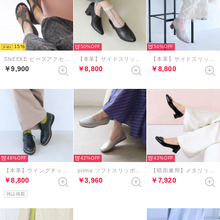
15
50%
50%
SNEEKE ビーズアクセントバックゴムエアリーソールスニーカーサンダル （ブラック）
【本革】サイドスリットエラスティックブーティ （ブラック）
【本革】サイドスリットエラスティックブーティ （グレージュコンビ）
￥9,900
￥8,800
￥8,800
48%
42%
43%
【本革】ウイングチップレースアップシューズ （ブラック）
prima ソフトスリッポンシューズ （シルバー）
【晴雨兼用】メタリックバックルスクエアトゥパンプス （ブラック）
￥8,800
￥3,960
￥7,920
雑誌掲載