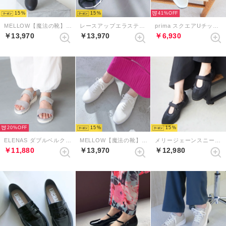
15
15
41%
MELLOW【魔法の靴】ソフトレースアップシューズ （ブラック）
レースアップエラスティックスニーカーサンダル （ネイビー）
prima スクエアUチップローファー （アイボリー）
￥13,970
￥13,970
￥6,930
20%
15
15
ELENAS ダブルベルクロスリングバックサンダル （ライトグレー）
MELLOW【魔法の靴】ソフトレースアップシューズ （アイボリー）
メリージェーンスニーカー （ブラック）
￥11,880
￥13,970
￥12,980