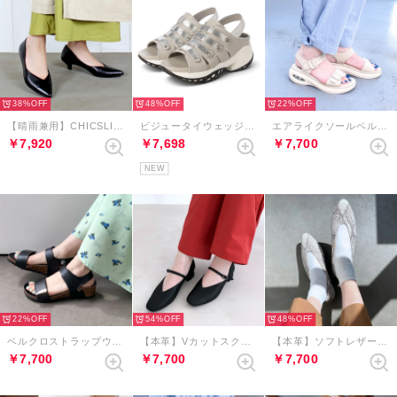
38%
48%
22%
【晴雨兼用】CHICSLICK Vカットローヒールパンプス （ブラック）
ビジュータイウェッジヒールサンダル （ライトグレーコンビ）
エアライクソールベルクロバックルサンダル （エクリュ）
￥7,920
￥7,698
￥7,700
NEW
22%
54%
48%
ベルクロストラップウェッジサンダル（ブラック）
【本革】Vカットスクエアメリージェーンパンプス （ブラックメタリック）
【本革】ソフトレザーVカットバブーシュ （グレーコンビ）
￥7,700
￥7,700
￥7,700