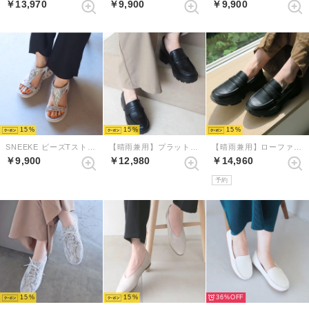
￥13,970
￥9,900
￥9,900
15
15
15
SNEEKE ビーズTストラップバックゴムエアリーソールスニーカーサンダル （シルバー）
【晴雨兼用】プラットフォームペニーローファー （ブラック）
【晴雨兼用】ローファースニーカーシューズ （ブラック）
￥9,900
￥12,980
￥14,960
予約
15
15
36%