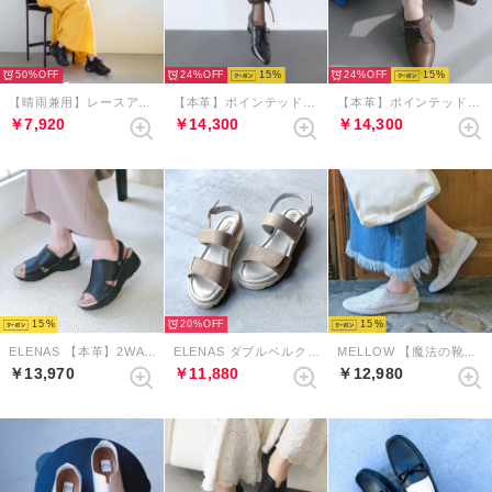
50%
24%
15
24%
15
【晴雨兼用】レースアップエアライクソールスニーカー （ブラック）
【本革】ポインテッドレースアップシューズ （ブラック）
【本革】ポインテッドレースアップシューズ （チョコレート）
￥7,920
￥14,300
￥14,300
15
20%
15
ELENAS 【本革】2WAYミュールスリングバックサンダル （ブラックブラック）
ELENAS ダブルベルクロスリングバックサンダル （ライトグレージュ）
MELLOW 【魔法の靴】ソフトバブーシュ （グレーコンビ）
￥13,970
￥11,880
￥12,980