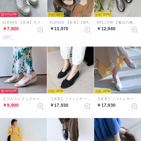
50%
15
15
ELENAS 【本革】サイドジップエラスティックレースウェッジスニーカー （ホワイト）
ELENAS 【本革】2WAYミュールスリングバックサンダル （シルバー）
MELLOW 【魔法の靴】ソフトバブーシュ （ダークシルバー）
￥7,920
￥13,970
￥12,980
HOT
16%
15
15
ダブルストラップローヒールサンダル （アイボリー）
【本革】ソフトレザーアクセントバブーシュ （ブラック）
【本革】ソフトレザーアクセントバブーシュ （グレーコンビ）
￥9,900
￥17,930
￥17,930