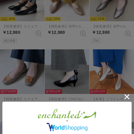
15
15
15
【晴雨兼用】スクエアトゥレインストラップパンプス （ブラックエナメル）
【晴雨兼用】深甲Vカットフラットシューズ （グレージュ）
【晴雨兼用】深甲Vカットフラットシューズ （エタン）
￥12,980
￥12,980
￥12,980
雑誌掲載
予約
57%
38%
48%
【晴雨兼用】スクエアプレートモチーフパンプス （グレージュコンビ）
【晴雨兼用】CHICSLICK ラウンドプレーンパンプス （ブラック）
【本革】ソフトレザーVカットバブーシュ （アイボリー）
￥5,500
￥7,920
￥7,700
雑誌掲載