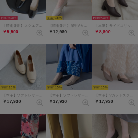
57%
15
50%
【晴雨兼用】スクエアプレートモチーフパンプス （ブラックコンビ）
【晴雨兼用】深甲Vカットフラットシューズ （アイボリー）
【本革】サイドスリットエラスティックブーティ （ダークブラウン）
￥5,500
￥12,980
￥8,800
15
15
15
【本革】ソフトレザーアクセントバブーシュ （エクリュ）
【本革】ソフトレザーアクセントバブーシュ （ナチュラル）
【本革】Vカットスクエアトゥパンプス （エタン）
￥17,930
￥17,930
￥17,930