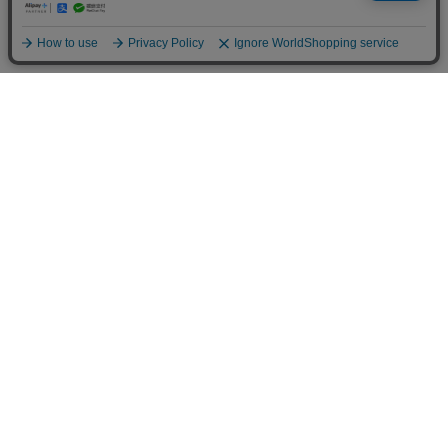
雑誌掲載
当サイトではCookieを使用します。Cookieの使用に関する詳細は「
OK
プライバシー規約
」をご覧ください。
15
15
【晴雨兼用】リボンローヒールレインパンプス（ブラックコンビ）
【晴雨兼用】リボンローヒールレインパンプス （ライトグレー）
￥12,980
￥12,980
表示順 :
1 ～ 56件 (全56件)
新入荷やセール情報をいちはやくお届けします。