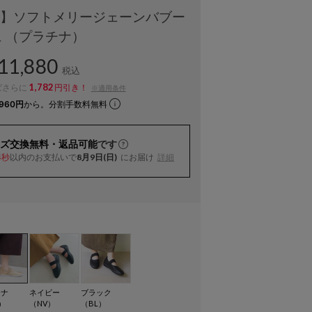
靴】ソフトメリージェーンバブー
ュ （プラチナ）
11,880
税込
1,782
ばさらに
円引き！
※適用条件
960円
から。分割手数料無料
ズ交換無料・返品可能
です
以内
のお支払いで
8月9日(日)
にお届け
詳細
3秒
チナ
ネイビー
ブラック
）
（NV）
（BL）