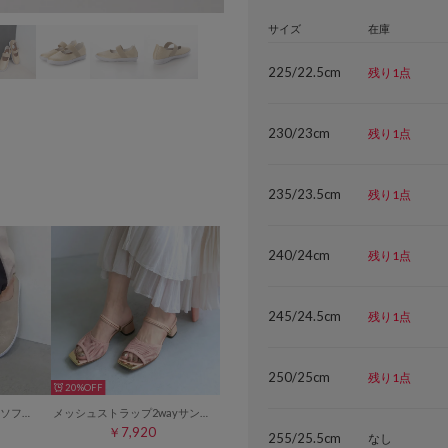
サイズ
在庫
225/22.5cm
残り1点
230/23cm
残り1点
235/23.5cm
残り1点
240/24cm
残り1点
245/24.5cm
残り1点
250/25cm
残り1点
20%
MELLOW 【魔法の靴】ソフトバブーシュ （プラチナ）
メッシュストラップ2wayサンダル （ピンク）
￥7,920
255/25.5cm
なし