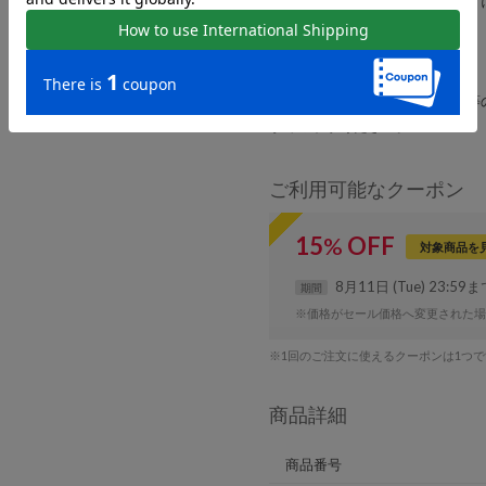
また、インソールはフットベット
き心地でした。
※画像の商品はサンプルです。
お届けする商品に仕様・サイズ等
予めご了承ください。
ご利用可能なクーポン
15
%
OFF
対象商品を
8月11日 (Tue) 23:59
期間
※価格がセール価格へ変更された場
※1回のご注文に使えるクーポンは1つ
商品詳細
商品番号