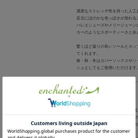
適度なストレッチ性を持った人工
足元にほのかな色っぽさが加わる
バレエシューズやメリージェーン
カーのようなスポーティーさと歩
驚くほど返りの良いソールとカッ
てくれます。
春・秋・冬はカバーソックスやソ
シュとしてもご使用いただけます
カジュアルな履き心地なのに、ル
シューズ。
【着用感】
普段24センチを選ぶスタッフが素
が1枚革になっているので足の指
ソックスを履くこと、足指の形が
いと思います。