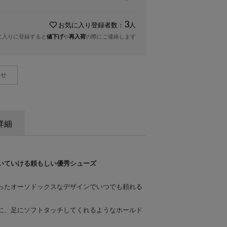
3
お気に入り登録者数：
人
に入りに登録すると
値下げ
や
再入荷
の際にご連絡します
わせ
詳細
いていける頼もしい優秀シューズ
ったオーソドックスなデザインでいつでも頼れる
。
に、足にソフトタッチしてくれるようなホールド