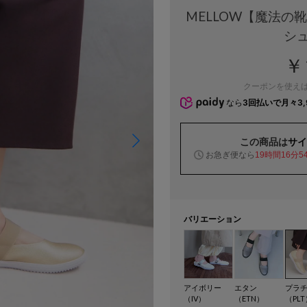
MELLOW【魔法の
シ
￥
クーポンを使え
なら
3回払いで月々3,
この商品は
サイ
お急ぎ便なら
19時間16分5
バリエーション
アイボリー
エタン
プラ
（IV）
（ETN）
（PLT