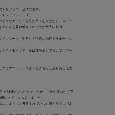
皮革をアッパー全体に使用。
ストラップシューズ。
のようなガーリーな見た目でありながら、スニー
きやすさを兼ね備えているのが最大の魅力。
プインソール（中敷）で快適な歩行をサポートし
ックス・タイツで、夏は踵を潰して素足でバブー
。
ックはマニッシュのようなきちんと感もある優秀
足で23.5がぴったりでしたが、生地が柔らかく甲
の形が出てしまっていました。
出ないようにと考慮すればいつも選ぶサイズでよ