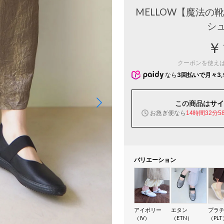
MELLOW【魔法の
シ
￥
クーポンを使え
なら
3回払いで月々3,
この商品は
サイ
お急ぎ便なら
14時間32分5
バリエーション
アイボリー
エタン
プラ
（IV）
（ETN）
（PLT