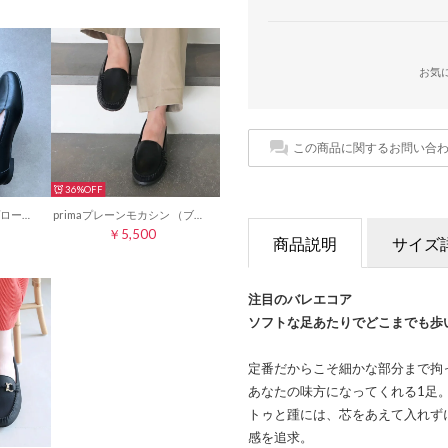
お気
この商品に関するお問い合
36%
prima スクエアUチップローファー （ブラック）
primaプレーンモカシン （ブラック）
￥5,500
商品説明
サイズ
注目のバレエコア
ソフトな足あたりでどこまでも歩
定番だからこそ細かな部分まで拘
あなたの味方になってくれる1足
トゥと踵には、芯をあえて入れず
感を追求。