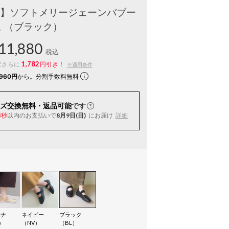
靴】ソフトメリージェーンバブー
ュ （ブラック）
11,880
税込
1,782
ばさらに
円引き！
※適用条件
960円
から。分割手数料無料
ズ交換無料・返品可能
です
以内
のお支払いで
8月9日(日)
にお届け
詳細
7秒
チナ
ネイビー
ブラック
）
（NV）
（BL）