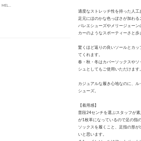
【柔らか・履きやすい】MELLOW ソフトビットモカシンフラットシューズ（ブラック）
適度なストレッチ性を持った人工
足元にほのかな色っぽさが加わる
バレエシューズやメリージェーン
カーのようなスポーティーさと歩
驚くほど返りの良いソールとカッ
てくれます。
春・秋・冬はカバーソックスやソ
シュとしてもご使用いただけます
カジュアルな履き心地なのに、ル
シューズ。
【着用感】
普段24センチを選ぶスタッフが素
が1枚革になっているので足の指
ソックスを履くこと、足指の形が
いと思います。