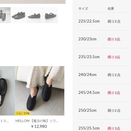
サイズ
在庫
225/22.5cm
残り2点
230/23cm
残り1点
235/23.5cm
残り1点
240/24cm
残り2点
245/24.5cm
残り1点
250/25cm
残り2点
15
MELLOW ソフトフィットスリッポンフラットシューズ （ブラック）
MELLOW 【魔法の靴】ソフトバブーシュ （ブラック）
￥12,980
255/25.5cm
残り1点