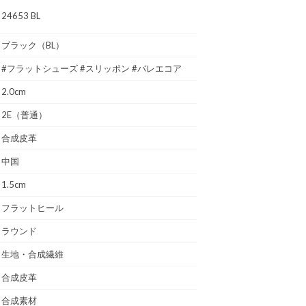
24653 BL
ブラック（BL）
#フラットシューズ #スリッポン #バレエコア
2.0cm
2E（普通）
合成皮革
中国
1.5cm
フラットヒール
ラウンド
生地・合成繊維
合成皮革
合成素材