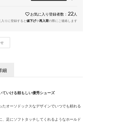
22
お気に入り登録者数：
人
に入りに登録すると
値下げ
や
再入荷
の際にご連絡します
わせ
詳細
いていける頼もしい優秀シューズ
ったオーソドックスなデザインでいつでも頼れる
。
に、足にソフトタッチしてくれるようなホールド