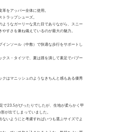
皮革をアッパー全体に使用。
ストラップシューズ。
のようなガーリーな見た目でありながら、スニー
きやすさを兼ね備えているのが最大の魅力。
プインソール（中敷）で快適な歩行をサポートし
ックス・タイツで、夏は踵を潰して素足でバブー
。
ックはマニッシュのようなきちんと感もある優秀
足で23.5がぴったりでしたが、生地が柔らかく甲
の形が出てしまっていました。
出ないようにと考慮すればいつも選ぶサイズでよ