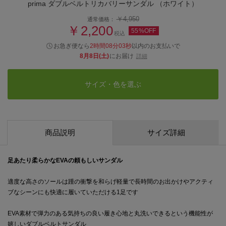
prima ダブルベルトリカバリーサンダル （ホワイト）
￥4,950
通常価格：
￥2,200
55%OFF
税込
お急ぎ便なら
2時間08分02秒
以内
のお支払いで
8月8日(土)
にお届け
詳細
サイズ・色を選ぶ
商品説明
サイズ詳細
足あたり柔らかなEVAの頼もしいサンダル
適度な高さのソールは踵の衝撃を和らげ軽量で長時間のお出かけやアクティ
ブなシーンにも快適に履いていただける1足です
EVA素材で弾力のある気持ちの良い履き心地と丸洗いできるという機能性が
嬉しいダブルベルトサンダル