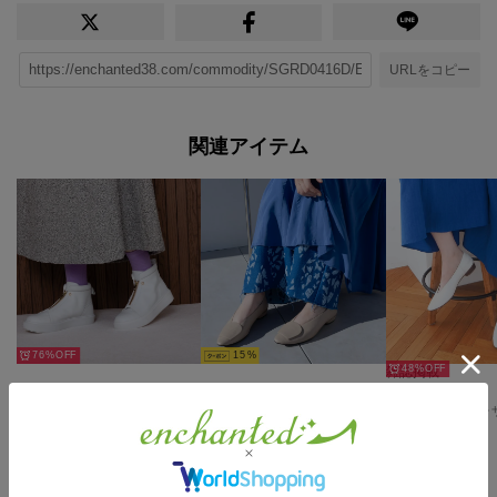
URLをコピー
関連アイテム
76%
15
48%
雑誌掲載
【本革】センタージップハイカットスニーカー （ホワイト）
【本革】ソフトレザーアクセントバブーシュ （ナチュラル）
￥3,960
￥17,930
￥7,700