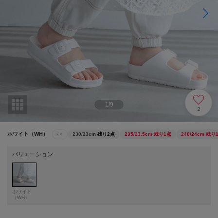
1
/
9
2
ホワイト（WH）
-
×
230/23cm
残り2点
235/23.5cm
残り1点
240/24cm
残り
バリエーション
ホワイト
（WH）