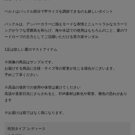
ベルトはバックル部分で甲サイズを調節できるのも嬉しいポイント
バックルは、アッパーカラーに揃えモードな表情とニュートラルなカラーリ
ングがラフな雰囲気を和らげ、海や水辺での使用はもちろんのこと、夏のワ
ードローブの主力としてご活躍いただける実力派サンダル
1足は欲しい夏のマストアイテム
※画像の商品はサンプルです。
お届けする商品に仕様・サイズ等の変更が生じる場合がございます。
予めご了承ください。
※高温の場所での使用や保管は避けてください
高温や直射日光にさらされると、EVA素材は軟化や変形、褪色の恐れがあり
ます
※お届けは箱ではなく袋になります。
性別タイプ
:
レディース