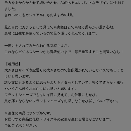
モカを上からかぶせて縫い合わせ、品のあるエレガントなデザインに仕上げ
ました。
きれいめにもカジュアルにもおすすめの1足。
見た目にはカチッとして見えても実際はとても軽く柔らかい履き心地。
裏材には生地を使っているので足を優しく包んでくれます。
一度足を入れてみたらわかる気持ちよさ。
これならビジネスシーンから普段使いまで、毎日重宝すること間違いなし！
【着用感】
大きさはサイズ表記通りの大きさなので普段履かれているサイズでちょうど
よいと思います。
説明文にもあるように思ったよりもクタっとしていて、軽くて柔らかく旅行
やたくさん歩くお出かけにも良いと思います。
フラットシューズでもキレイ目に見えて、お仕事にもぜひ。
足が痛くならないフラットシューズをお探しならぜひ試してみて下さい。
※画像の商品はサンプルです。
お届けする商品に仕様・サイズ等の変更が生じる場合がございます。
予めご了承ください。