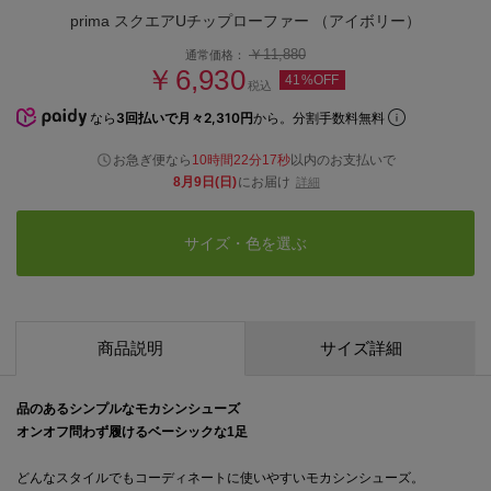
prima スクエアUチップローファー （アイボリー）
￥11,880
通常価格：
￥6,930
41%OFF
税込
なら
3回払いで月々2,310円
から。分割手数料無料
お急ぎ便なら
10時間22分16秒
以内
のお支払いで
8月9日(日)
にお届け
詳細
サイズ・色を選ぶ
商品説明
サイズ詳細
品のあるシンプルなモカシンシューズ
オンオフ問わず履けるベーシックな1足
どんなスタイルでもコーディネートに使いやすいモカシンシューズ。