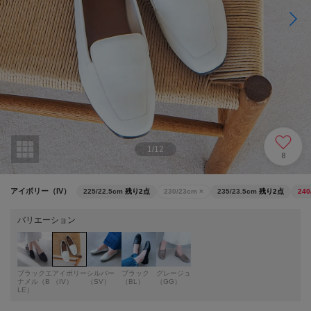
1
/
12
8
アイボリー（IV）
225/22.5cm
残り2点
230/23cm
×
235/23.5cm
残り2点
240
バリエーション
ブラックエ
アイボリー
シルバー
ブラック
グレージュ
ナメル（B
（IV）
（SV）
（BL）
（GG）
LE）