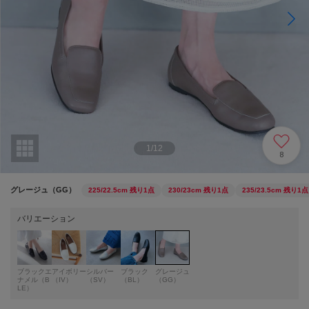
1
/
12
8
グレージュ（GG）
225/22.5cm
残り1点
230/23cm
残り1点
235/23.5cm
残り1点
バリエーション
ブラックエ
アイボリー
シルバー
ブラック
グレージュ
ナメル（B
（IV）
（SV）
（BL）
（GG）
LE）