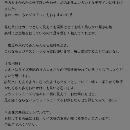
モカを上からかぶせて縫い合わせ、品のあるエレガントなデザインに仕上げ
ました。
きれいめにもカジュアルにもおすすめの1足。
見た目にはカチッとして見えても実際はとても軽く柔らかい履き心地。
裏材には生地を使っているので足を優しく包んでくれます。
一度足を入れてみたらわかる気持ちよさ。
これならビジネスシーンから普段使いまで、毎日重宝すること間違いなし！
【着用感】
大きさはサイズ表記通りの大きさなので普段履かれているサイズでちょうど
よいと思います。
説明文にもあるように思ったよりもクタっとしていて、軽くて柔らかく旅行
やたくさん歩くお出かけにも良いと思います。
フラットシューズでもキレイ目に見えて、お仕事にもぜひ。
足が痛くならないフラットシューズをお探しならぜひ試してみて下さい。
※画像の商品はサンプルです。
お届けする商品に仕様・サイズ等の変更が生じる場合がございます。
予めご了承ください。