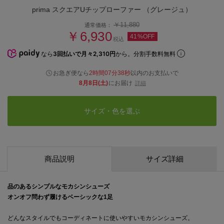
prima スクエアUチップローファー （グレージュ）
￥11,880
通常価格：
￥6,930
41%OFF
税込
なら
3回払いで月々2,310円
から。分割手数料無料
お急ぎ便なら
2時間07分37秒
以内
のお支払いで
8月8日(土)
にお届け
詳細
サイズ・色を選ぶ
商品説明
サイズ詳細
品のあるシンプルなモカシンシューズ
オンオフ問わず履けるベーシックな1足
どんなスタイルでもコーディネートに使いやすいモカシンシューズ。