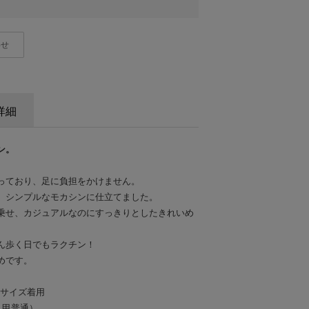
わせ
詳細
ン。
っており、足に負担をかけません。
、シンプルなモカシンに仕立てました。
乗せ、カジュアルなのにすっきりとしたきれいめ
ん歩く日でもラクチン！
めです。
mサイズ着用
通、甲普通）