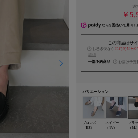
通
￥5,
なら
3回払いで月々1,
この商品は
サイ
お急ぎ便なら
21時間45分0
詳細
一部予約商品
お届け予定
バリエーション
ブロンズ
ネイビー
ブラ
（BZ）
（NV）
（BL