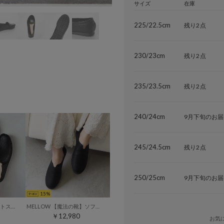
サイズ
在庫
225/22.5cm
残り2点
230/23cm
残り2点
235/23.5cm
残り2点
240/24cm
9月下旬のお届
245/24.5cm
残り2点
250/25cm
9月下旬のお届
15
MELLOW ソフトフィットスリッポンフラットシューズ （ブラック）
MELLOW 【魔法の靴】ソフトバブーシュ （ブラック）
￥12,980
お気