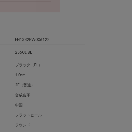
EN1382BW006122
25501 BL
ブラック（BL）
1.0cm
2E（普通）
合成皮革
中国
フラットヒール
ラウンド