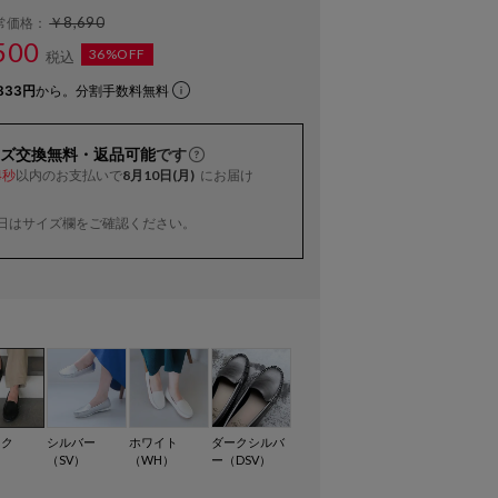
￥8,690
常価格：
500
36%OFF
税込
833円
から。分割手数料無料
ズ交換無料・返品可能
です
以内
のお支払いで
8月10日(月)
にお届け
3秒
日はサイズ欄をご確認ください。
ック
シルバー
ホワイト
ダークシルバ
）
（SV）
（WH）
ー（DSV）