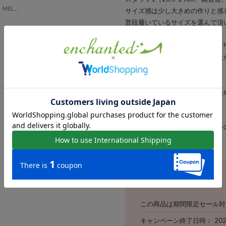
【柔らか・履きやすい】MELLOW ソフトビットモカシンフラットシューズ（ブラック）
サイズ感は少し大きめの作りと感
普段履いているサイズを選んで頂
スタッフ2（23.5cm、幅小さめ
ストッキング着用で試着しました
大きく感じました。
靴下着用すれば丁度良いです。
甲が深く、ソールの反りが良いた
※画像の商品はサンプルです。
お届けする商品に仕様・サイズ等
ださい。
期間限定セール
この商品は期間限定セール対
キャンペーン終了日時
20