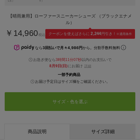
LE）
V）
【晴雨兼用】ローファースニーカーシューズ （ブラックエナメ
ル）
￥14,960
クーポンを使えばさらに
2,244
円引き！
※適用条件
税込
なら
3回払いで月々4,986円
から。分割手数料無料
お急ぎ便なら
3時間11分06秒
以内
のお支払いで
8月9日(日)
にお届け
詳細
一部予約商品
お届け予定日はサイズ欄をご確認ください。
サイズ・色を選ぶ
商品説明
サイズ詳細