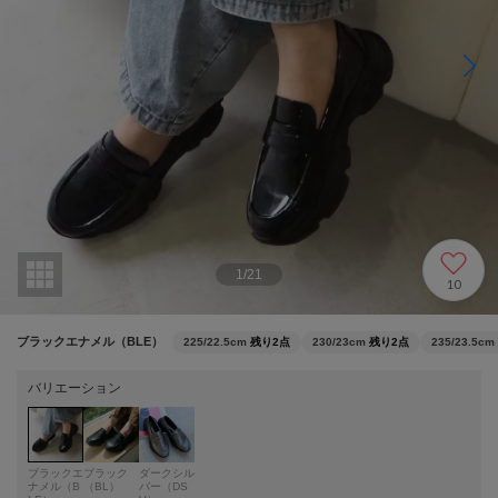
1
/
21
10
ブラックエナメル（BLE）
225/22.5cm
残り2点
230/23cm
残り2点
235/23.5cm
バリエーション
ブラックエ
ブラック
ダークシル
ナメル（B
（BL）
バー（DS