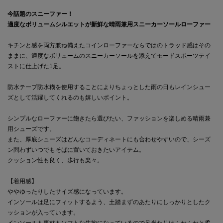
今話題のスニーファー！
適度なボリュームシルエットが新鮮な晴雨兼用スニーカーソールローファー
キチンと感を両方兼ね備えたコインローファーならではのトラッド感はその
ままに、適度なボリュームのスニーカーソールを添えてモードスポーツテイ
ストに仕上げた1足。
防水テープ防水糊を使用することによりちょっとした雨の日もレインシュー
ズとして活躍してくれるのも嬉しいポイント。
シンプルなローファーに飽きたら選びたい、ファッションを楽しめる晴雨兼
用シューズです。
また、厚底シューズはどんなコーディネートにも合わせやすいので、シーズ
ン問わずいつでもそばに置いておきたいアイテム。
クッション性も良く、歩行も楽々。
【着用感】
ややゆったりしたサイズ感になっています。
インソールは足にフィットするよう、土踏まずのあたりにしっかりとしたク
ッションが入っています。