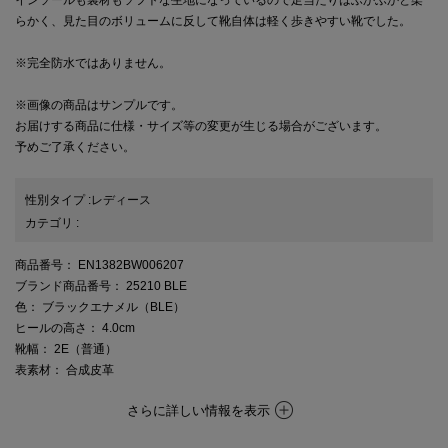
インソールも裏材もソフトな生地になっているので足当たりはふかふかと柔
らかく、見た目のボリュームに反して靴自体は軽く歩きやすい靴でした。
※完全防水ではありません。
※画像の商品はサンプルです。
お届けする商品に仕様・サイズ等の変更が生じる場合がございます。
予めご了承ください。
性別タイプ
:
レディース
カテゴリ
:
商品番号
： EN1382BW006207
ブランド商品番号
： 25210 BLE
色
： ブラックエナメル（BLE）
ヒールの高さ
： 4.0cm
靴幅
： 2E（普通）
表素材
： 合成皮革
さらに詳しい情報を表示