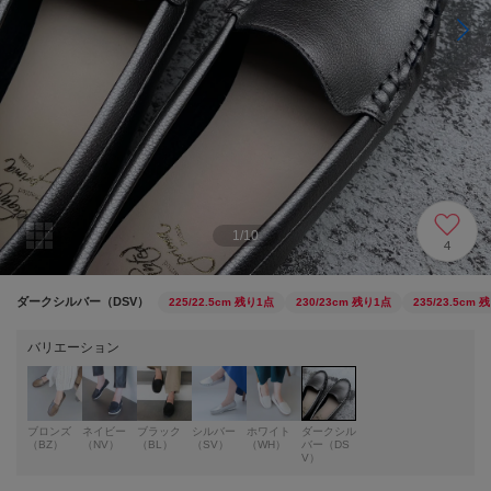
1
/
10
4
ダークシルバー（DSV）
225/22.5cm
残り1点
230/23cm
残り1点
235/23.5cm
残
バリエーション
ブロンズ
ネイビー
ブラック
シルバー
ホワイト
ダークシル
（BZ）
（NV）
（BL）
（SV）
（WH）
バー（DS
V）