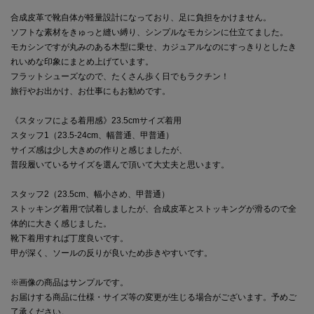
合成皮革で靴自体が軽量設計になっており、足に負担をかけません。
ソフトな素材をきゅっと縫い縛り、シンプルなモカシンに仕立てました。
モカシンですが丸みのある木型に乗せ、カジュアルなのにすっきりとしたき
れいめな印象にまとめ上げています。
フラットシューズなので、たくさん歩く日でもラクチン！
旅行やお出かけ、お仕事にもお勧めです。
《スタッフによる着用感》23.5cmサイズ着用
スタッフ1（23.5-24cm、幅普通、甲普通）
サイズ感は少し大きめの作りと感じましたが、
普段履いているサイズを選んで頂いて大丈夫と思います。
スタッフ2（23.5cm、幅小さめ、甲普通）
ストッキング着用で試着しましたが、合成皮革とストッキングが滑るので全
体的に大きく感じました。
靴下着用すれば丁度良いです。
甲が深く、ソールの反りが良いため歩きやすいです。
※画像の商品はサンプルです。
お届けする商品に仕様・サイズ等の変更が生じる場合がございます。予めご
了承ください。