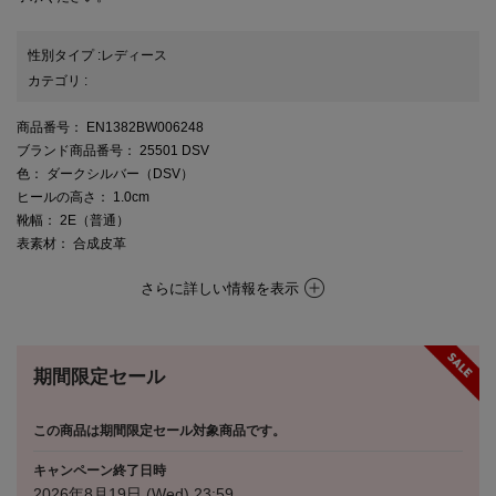
性別タイプ
:
レディース
カテゴリ
:
商品番号
： EN1382BW006248
ブランド商品番号
： 25501 DSV
色
： ダークシルバー（DSV）
ヒールの高さ
： 1.0cm
靴幅
： 2E（普通）
表素材
： 合成皮革
さらに詳しい情報を表示
期間限定セール
この商品は期間限定セール対象商品です。
キャンペーン終了日時
2026年8月19日 (Wed) 23:59