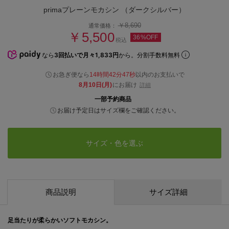
primaプレーンモカシン （ダークシルバー）
￥8,690
通常価格：
￥5,500
36%OFF
税込
なら
3回払いで月々1,833円
から。分割手数料無料
お急ぎ便なら
14時間42分47秒
以内
のお支払いで
8月10日(月)
にお届け
詳細
一部予約商品
お届け予定日はサイズ欄をご確認ください。
サイズ・色を選ぶ
商品説明
サイズ詳細
足当たりが柔らかいソフトモカシン。