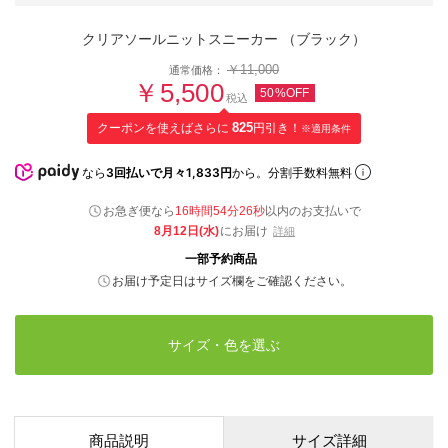
クリアソールニットスニーカー （ブラック）
￥11,000
通常価格：
￥5,500
50%OFF
税込
クーポンを使えばさらに
825
円引き！
※適用条件
なら
3回払いで月々1,833円
から。分割手数料無料
お急ぎ便なら
16時間54分25秒
以内
のお支払いで
8月12日(水)
にお届け
詳細
一部予約商品
お届け予定日はサイズ欄をご確認ください。
サイズ・色を選ぶ
商品説明
サイズ詳細