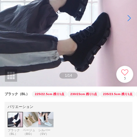
1
/
14
5
ブラック（BL）
225/22.5cm
残り1点
230/23cm
残り1点
235/23.5cm
残り1点
バリエーション
ブラック
ベージュ
シルバー
（BL）
（BG）
（SV）