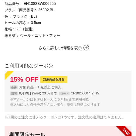
商品番号
： EN1382BW006255
ブランド商品番号
： 26302 BL
色
： ブラック（BL）
ヒールの高さ
： 3.5cm
靴幅
： 2E（普通）
表素材
： ウール・ニット・ファー
さらに詳しい情報を表示
ご利用可能なクーポン
15
%
OFF
対象商品を見る
対象
商品
1 点以上
条件
8月19日 (Wed) 23:59まで
CP20260807_2_15
期間
コード
※本クーポンはお客様お一人につき1回まで利用可能
※返品により条件を満たさない場合、割引は無効になります
※1回のご注文に使えるクーポンは1つです。注文後の適用はできません。
期間限定セール