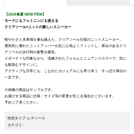
【2026春夏 NEW ITEM】
モードにもフェミニンにも使える
クリアソール×ニットの新しいスニーカー
軽やかさと未来感を兼ね備えた、クリアソール仕様のニットスニーカー。
通気性に優れたニットアッパーが足に心地よくフィットし、厚みのあるクリ
アソールが歩行時の衝撃を吸収。
スポーティな印象ながら、洗練されたフォルムとニュアンスカラーで、街に
も馴染むデザインに。
アクティブな日常にも、こなれたカジュアルにも寄り添う、今っぽさ満点の
一足です。
※画像の商品はサンプルです。
お届けする商品に仕様・サイズ等の変更が生じる場合がございます。
予めご了承ください。
性別タイプ
:
レディース
カテゴリ
: