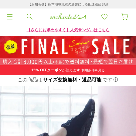
【お知らせ】熊本地域地震の影響による配送遅延
詳細
【さらにお求めやすく】人気サンダルはこちら
15% OFF
クーポン
が使えます
利用条件を見る
この商品は
サイズ交換無料・返品可能
です