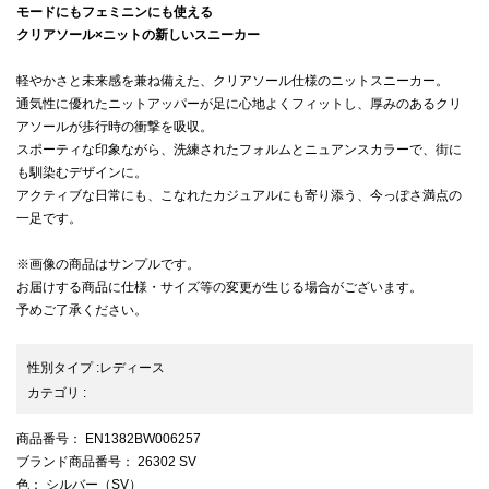
モードにもフェミニンにも使える
クリアソール×ニットの新しいスニーカー
軽やかさと未来感を兼ね備えた、クリアソール仕様のニットスニーカー。
通気性に優れたニットアッパーが足に心地よくフィットし、厚みのあるクリ
アソールが歩行時の衝撃を吸収。
スポーティな印象ながら、洗練されたフォルムとニュアンスカラーで、街に
も馴染むデザインに。
アクティブな日常にも、こなれたカジュアルにも寄り添う、今っぽさ満点の
一足です。
※画像の商品はサンプルです。
お届けする商品に仕様・サイズ等の変更が生じる場合がございます。
予めご了承ください。
性別タイプ
:
レディース
カテゴリ
:
商品番号
： EN1382BW006257
ブランド商品番号
： 26302 SV
色
： シルバー（SV）