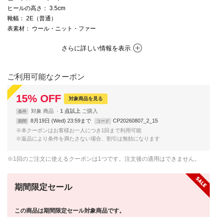
ヒールの高さ
： 3.5cm
靴幅
： 2E（普通）
表素材
： ウール・ニット・ファー
さらに詳しい情報を表示
ご利用可能なクーポン
15
%
OFF
対象商品を見る
対象
商品
1 点以上
条件
8月19日 (Wed) 23:59まで
CP20260807_2_15
期間
コード
※本クーポンはお客様お一人につき1回まで利用可能
※返品により条件を満たさない場合、割引は無効になります
※1回のご注文に使えるクーポンは1つです。注文後の適用はできません。
期間限定セール
この商品は期間限定セール対象商品です。