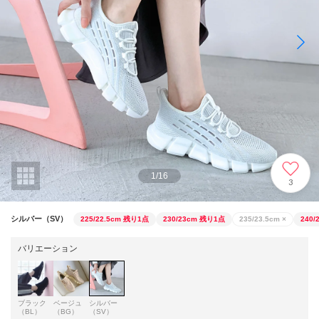
1
/
16
3
シルバー（SV）
225/22.5cm
残り1点
230/23cm
残り1点
235/23.5cm
×
240/
バリエーション
ブラック
ベージュ
シルバー
（BL）
（BG）
（SV）