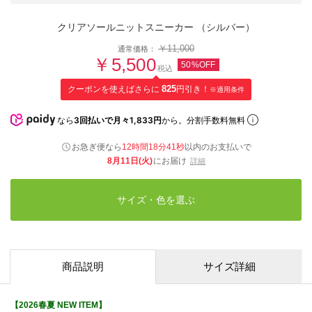
クリアソールニットスニーカー （シルバー）
￥11,000
通常価格：
￥5,500
50%OFF
税込
クーポンを使えばさらに
825
円引き！
※適用条件
なら
3回払いで月々1,833円
から。分割手数料無料
お急ぎ便なら
12時間18分40秒
以内
のお支払いで
8月11日(火)
にお届け
詳細
サイズ・色を選ぶ
商品説明
サイズ詳細
【2026春夏 NEW ITEM】