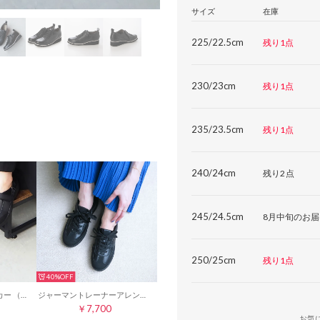
サイズ
在庫
225/22.5cm
残り1点
230/23cm
残り1点
235/23.5cm
残り1点
240/24cm
残り2点
245/24.5cm
8月中旬のお届
250/25cm
残り1点
40%
メリージェーンスニーカー （ブラック）
ジャーマントレーナーアレンジスニーカー （ブラック）
￥7,700
お気