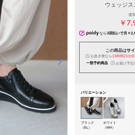
ウェッジス
通
￥7,
なら
3回払いで月々2,
この商品は
サイ
お急ぎ便なら
13時間22分5
一部予約商品
お届け予定
バリエーション
ブラック
ホワイト
（BL）
（WH）