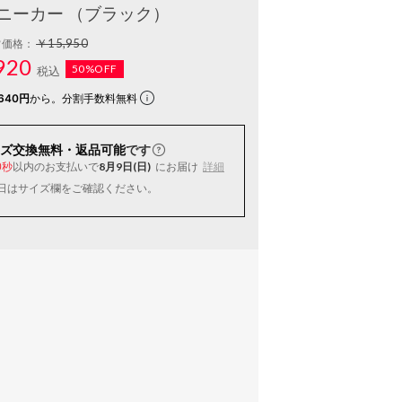
ニーカー （ブラック）
￥15,950
常価格：
920
50%OFF
税込
640円
から。分割手数料無料
ズ交換無料・返品可能
です
以内
のお支払いで
8月9日(日)
にお届け
詳細
8秒
日はサイズ欄をご確認ください。