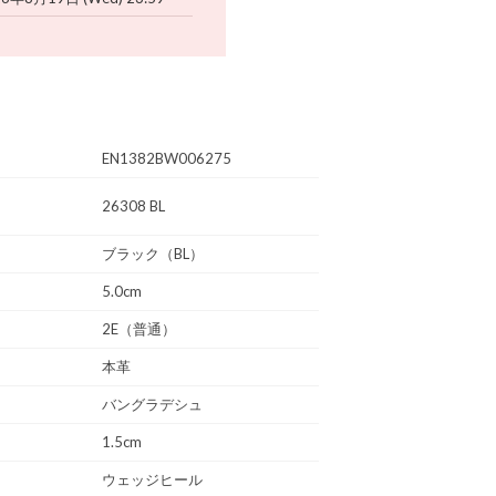
EN1382BW006275
26308 BL
ブラック（BL）
5.0cm
2E（普通）
本革
バングラデシュ
1.5cm
ウェッジヒール