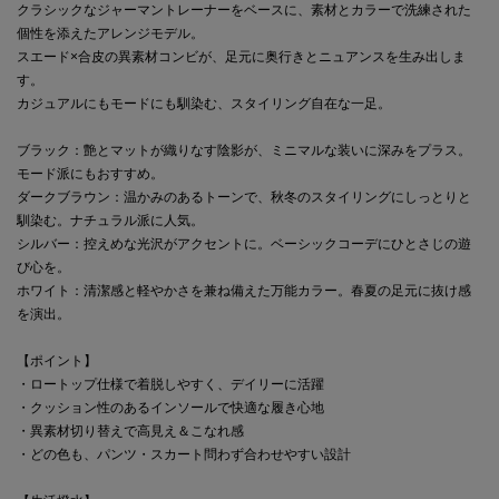
クラシックなジャーマントレーナーをベースに、素材とカラーで洗練された
個性を添えたアレンジモデル。
スエード×合皮の異素材コンビが、足元に奥行きとニュアンスを生み出しま
す。
カジュアルにもモードにも馴染む、スタイリング自在な一足。
ブラック：艶とマットが織りなす陰影が、ミニマルな装いに深みをプラス。
モード派にもおすすめ。
ダークブラウン：温かみのあるトーンで、秋冬のスタイリングにしっとりと
馴染む。ナチュラル派に人気。
シルバー：控えめな光沢がアクセントに。ベーシックコーデにひとさじの遊
び心を。
ホワイト：清潔感と軽やかさを兼ね備えた万能カラー。春夏の足元に抜け感
を演出。
【ポイント】
・ロートップ仕様で着脱しやすく、デイリーに活躍
・クッション性のあるインソールで快適な履き心地
・異素材切り替えで高見え＆こなれ感
・どの色も、パンツ・スカート問わず合わせやすい設計