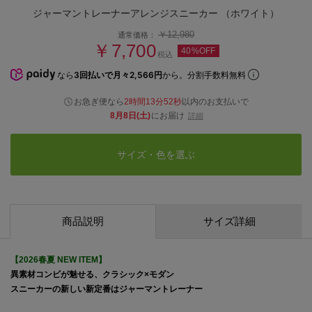
ジャーマントレーナーアレンジスニーカー （ホワイト）
￥12,980
通常価格：
￥7,700
40%OFF
税込
なら
3回払いで月々2,566円
から。分割手数料無料
お急ぎ便なら
2時間13分51秒
以内
のお支払いで
8月8日(土)
にお届け
詳細
サイズ・色を選ぶ
商品説明
サイズ詳細
【2026春夏 NEW ITEM】
異素材コンビが魅せる、クラシック×モダン
スニーカーの新しい新定番はジャーマントレーナー