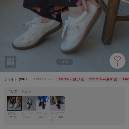
1
/
14
1
ホワイト（WH）
225/22.5cm
×
230/23cm
残り1点
235/23.5cm
残り1点
240
バリエーション
ホワイト
シルバー
ブラック
ダークブラ
（WH）
（SV）
（BL）
ウン（DB
R）