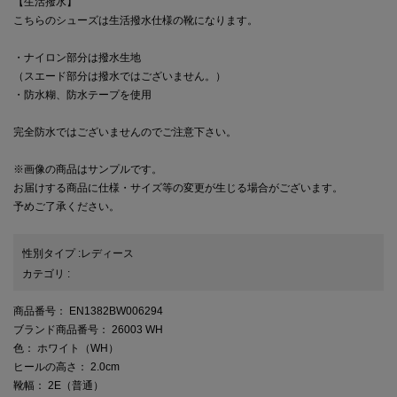
【生活撥水】
こちらのシューズは生活撥水仕様の靴になります。
・ナイロン部分は撥水生地
（スエード部分は撥水ではございません。）
・防水糊、防水テープを使用
完全防水ではございませんのでご注意下さい。
※画像の商品はサンプルです。
お届けする商品に仕様・サイズ等の変更が生じる場合がございます。
予めご了承ください。
性別タイプ
:
レディース
カテゴリ
:
商品番号
： EN1382BW006294
ブランド商品番号
： 26003 WH
色
： ホワイト（WH）
ヒールの高さ
： 2.0cm
靴幅
： 2E（普通）