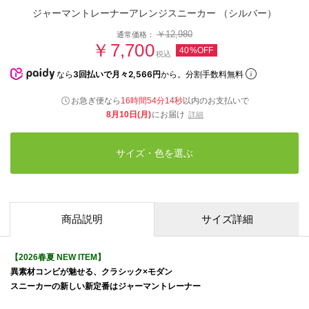
ジャーマントレーナーアレンジスニーカー （シルバー）
￥12,980
通常価格：
￥7,700
40%OFF
税込
なら
3回払いで月々2,566円
から。分割手数料無料
お急ぎ便なら
16時間54分13秒
以内
のお支払いで
8月10日(月)
にお届け
詳細
サイズ・色を選ぶ
商品説明
サイズ詳細
【2026春夏 NEW ITEM】
異素材コンビが魅せる、クラシック×モダン
スニーカーの新しい新定番はジャーマントレーナー