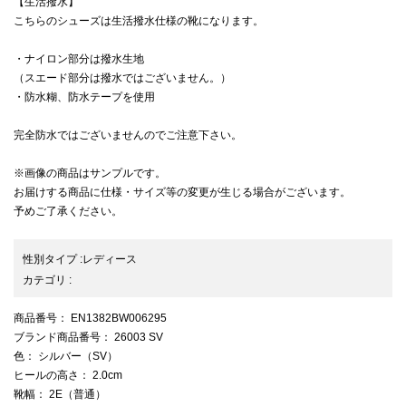
【生活撥水】
こちらのシューズは生活撥水仕様の靴になります。
・ナイロン部分は撥水生地
（スエード部分は撥水ではございません。）
・防水糊、防水テープを使用
完全防水ではございませんのでご注意下さい。
※画像の商品はサンプルです。
お届けする商品に仕様・サイズ等の変更が生じる場合がございます。
予めご了承ください。
性別タイプ
:
レディース
カテゴリ
:
商品番号
： EN1382BW006295
ブランド商品番号
： 26003 SV
色
： シルバー（SV）
ヒールの高さ
： 2.0cm
靴幅
： 2E（普通）