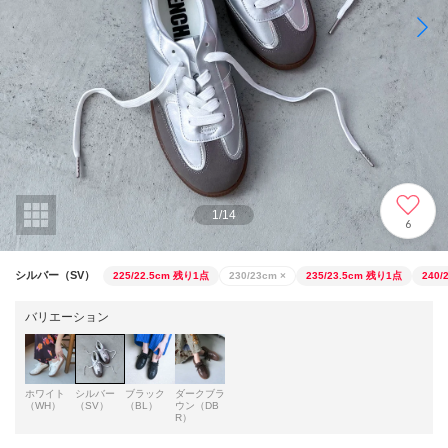
1
/
14
6
シルバー（SV）
225/22.5cm
残り1点
230/23cm
×
235/23.5cm
残り1点
240/
バリエーション
ホワイト
シルバー
ブラック
ダークブラ
（WH）
（SV）
（BL）
ウン（DB
R）