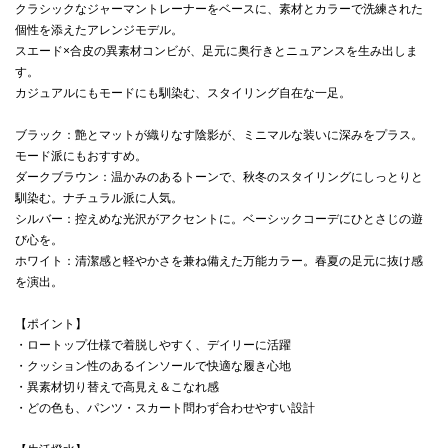
クラシックなジャーマントレーナーをベースに、素材とカラーで洗練された
個性を添えたアレンジモデル。
スエード×合皮の異素材コンビが、足元に奥行きとニュアンスを生み出しま
す。
カジュアルにもモードにも馴染む、スタイリング自在な一足。
ブラック：艶とマットが織りなす陰影が、ミニマルな装いに深みをプラス。
モード派にもおすすめ。
ダークブラウン：温かみのあるトーンで、秋冬のスタイリングにしっとりと
馴染む。ナチュラル派に人気。
シルバー：控えめな光沢がアクセントに。ベーシックコーデにひとさじの遊
び心を。
ホワイト：清潔感と軽やかさを兼ね備えた万能カラー。春夏の足元に抜け感
を演出。
【ポイント】
・ロートップ仕様で着脱しやすく、デイリーに活躍
・クッション性のあるインソールで快適な履き心地
・異素材切り替えで高見え＆こなれ感
・どの色も、パンツ・スカート問わず合わせやすい設計