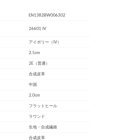
EN1382BW006302
26601 IV
アイボリー（IV）
2.5cm
2E（普通）
合成皮革
中国
2.0cm
フラットヒール
ラウンド
生地・合成繊維
合成皮革