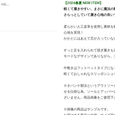
【2026春夏 NEW ITEM】
【柔らか・履きやすい】MELLOWソフトビットモカシンフラットシューズ（アイボリー）
軽くて履きやすい、まさに魔法の
さらっとしていて履き心地の良い
柔らかい人工皮革を使用し裏材を
心地を実現！
かかとにはあえて芯が入っていな
すっと足を入れられて脱ぎ履きも
モードなデザインでありながら、
中敷きはフットベットタイプにな
軽くておしゃれなスリッポンシュ
※オパンケ製法というアウトソー
せる仕様な為、ソールとアッパー
ざいません。商品画像をご参照下
※画像の商品はサンプルです。
お届けする商品に仕様・サイズ等