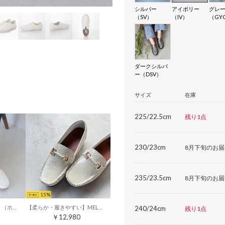
シルバー
アイボリー
グレ
（SV）
（IV）
（GY
ダークシルバ
ー（DSV）
サイズ
在庫
225/22.5cm
残り1点
230/23cm
8月下旬のお届
235/23.5cm
8月下旬のお届
15
primaプレーンモカシン （ホワイト）
【柔らか・履きやすい】MELLOWソフトビットモカシンフラットシューズ （アイボリーコンビ）
240/24cm
残り1点
￥12,980