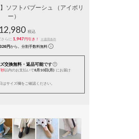
の靴】ソフトバブーシュ （アイボリ
ー）
12,980
税込
1,947
ばさらに
円引き！
※適用条件
326円
から。分割手数料無料
ズ交換無料・返品可能
です
以内
のお支払いで
8月10日(月)
にお届け
6秒
日はサイズ欄をご確認ください。