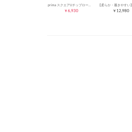
prima スクエアUチップローファー （アイボリー）
￥6,930
￥12,980