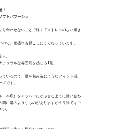
靴！
ソフトバブーシュ
貼り合わせないことで軽くてストレスのない履き
いので、靴擦れも起こしにくくなっています。
楽々。
ナチュラルな雰囲気を感じる1足。
っているので、足を包み込むようなフィット感。
ーズです。
ル（本底）をアッパーにかぶせるように縫い合わ
の間に溝のようなものがありますが不良等ではご
さい。
の変更が生じる場合がございます。