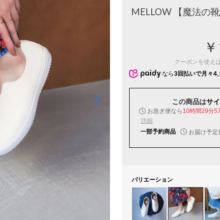
MELLOW 【魔法
￥
クーポンを使え
なら
3回払いで月々4,
この商品は
サイ
お急ぎ便なら
10時間29分5
詳細
一部予約商品
お届け予定
バリエーション