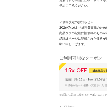
予めご了承ください。
＜価格改定のお知らせ＞
2026/7/16より材料費高騰の
商品タグの記載に旧価格のものが
品詳細ページに記載された価格が
願い申し上げます。
ご利用可能なクーポン
15
%
OFF
対象商品を
8月11日 (Tue) 23:59
期間
※価格がセール価格へ変更された場
※1回のご注文に使えるクーポンは1つ