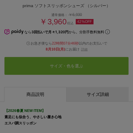
prima ソフトスリッポンシューズ （シルバー）
￥6,930
通常価格：
￥3,960
42%OFF
税込
なら
3回払いで月々1,320円
から。分割手数料無料
お急ぎ便なら
22時間07分46秒
以内
のお支払いで
8月10日(月)
にお届け
詳細
サイズ・色を選ぶ
商品説明
サイズ詳細
【2026春夏 NEW ITEM】
素足にも似合う、やさしい履き心地
エスパ調スリッポン