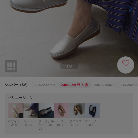
1
/
9
1
シルバー（SV）
225/22.5cm
×
230/23cm
残り1点
235/23.5cm
×
240/24cm
バリエーション
ホワイト
シルバー
ダークシル
ベージュ
ブロンズ
ブラック
（WH）
（SV）
バー（DS
（BG）
（BZ）
（BL）
V）