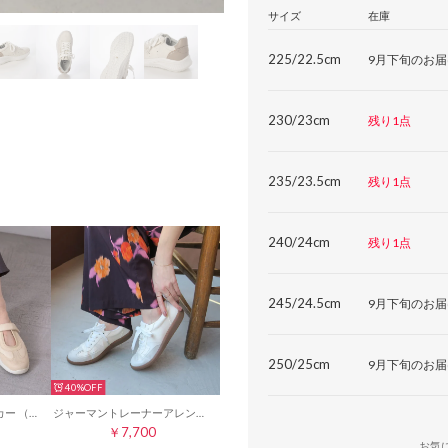
サイズ
在庫
225/22.5cm
9月下旬のお届
230/23cm
残り1点
235/23.5cm
残り1点
240/24cm
残り1点
245/24.5cm
9月下旬のお届
250/25cm
9月下旬のお届
40%
メリージェーンスニーカー （アイボリー）
ジャーマントレーナーアレンジスニーカー （ホワイト）
￥7,700
お気