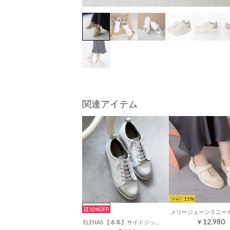
関連アイテム
15
HOT
50%
￥12,980
ELENAS 【本革】サイドジップエラスティックレースウェッジスニーカー （ホワイト）