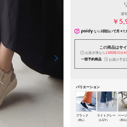
通
￥5,
なら
3回払いで月々1,
この商品は
サイ
お急ぎ便なら
13時間15分3
一部予約商品
お届け予定
バリエーション
ブラック
ライトグレー
ベー
（BL）
（LGY）
（BG