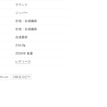
ラウンド
ジッパー
生地・合成繊維
生地・合成繊維
合成素材
216.0g
2026年 春夏
レディース
URLをコピー