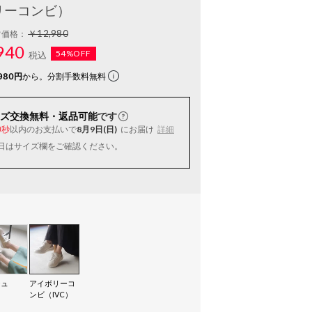
リーコンビ）
￥12,980
常価格：
940
54%OFF
税込
980円
から。分割手数料無料
ズ交換無料・返品可能
です
以内
のお支払いで
8月9日(日)
にお届け
詳細
9秒
日はサイズ欄をご確認ください。
ジュ
アイボリーコ
）
ンビ（IVC）