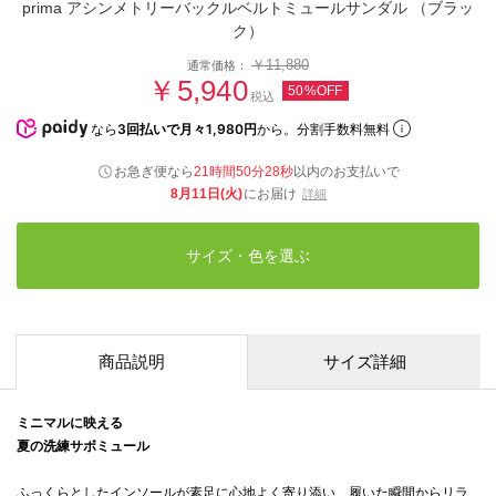
prima アシンメトリーバックルベルトミュールサンダル （ブラッ
ク）
￥11,880
通常価格：
￥5,940
50%OFF
税込
なら
3回払いで月々1,980円
から。分割手数料無料
お急ぎ便なら
21時間50分27秒
以内
のお支払いで
8月11日(火)
にお届け
詳細
サイズ・色を選ぶ
商品説明
サイズ詳細
ミニマルに映える
夏の洗練サボミュール
ふっくらとしたインソールが素足に心地よく寄り添い、履いた瞬間からリラ