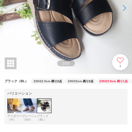
1
/
10
1
ブラック（BL）
225/22.5cm
残り2点
230/23cm
残り2点
235/23.5cm
残り1点
バリエーション
アイボリー
グレージュ
ブラック
（IV）
（GG）
（BL）