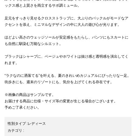
ックス感と上質さを両立するサボ調ミュール。
足元をすっきり見せるクロスストラップに、大ぶりのバックルがモードなア
クセントを添え、ミニマルなデザインの中に大人の遊び心が光ります。
ほどよい高さのウェッジソールが安定感をもたらし、パンツにもスカートに
も自然に馴染む万能なシルエット。
ブラックはシャープに、ベージュやホワイトは抜け感と透明感を演出してく
れます。
“ラクなのに洒落てる”を叶える、夏のきれいめカジュアルにぴったりな一足。
街歩きにも、週末のリゾートにも、気分を上げてくれる存在です。
※画像の商品はサンプルです。
お届けする商品に仕様・サイズ等の変更が生じる場合がございます。
予めご了承ください。
性別タイプ
:
レディース
カテゴリ
: