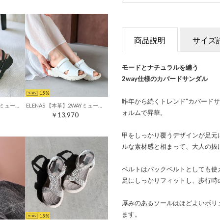
商品説明
サイズ
モードとナチュラルを纏う
2way仕様のカバードサンダル
15
昨年から続くトレンド“カバード
ELENAS 【本革】2WAYミュールスリングバックサンダル （ブラックブラック）
ELENAS 【本革】2WAYミュールスリングバックサンダル （ホワイト）
ォルムで昇華。
￥13,970
甲をしっかり覆うデザインが足元
ルな素材感と相まって、大人の抜
ベルトはバックベルトとしても使え
足にしっかりフィットし、歩行時
厚みのあるソールはほどよいボリ
ます。
15