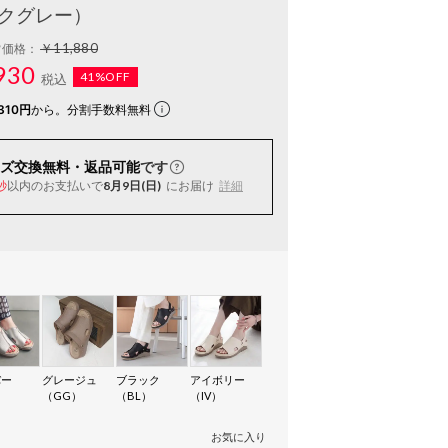
クグレー）
￥11,880
常価格：
930
41%OFF
税込
310円
から。分割手数料無料
ズ交換無料・返品可能
です
以内
のお支払いで
8月9日(日)
にお届け
詳細
秒
バー
グレージュ
ブラック
アイボリー
）
（GG）
（BL）
（IV）
お気に入り