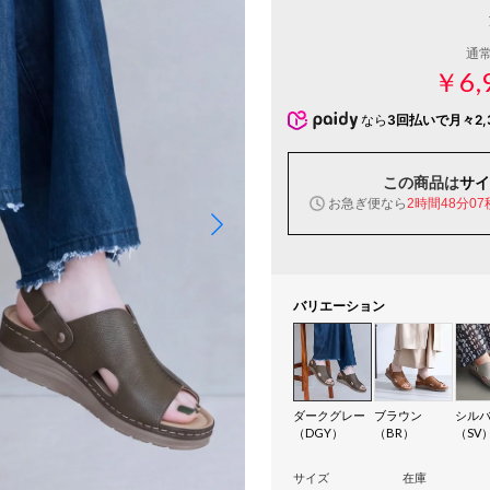
通
￥6,
なら
3回払いで月々2,
この商品は
サイ
お急ぎ便なら
2時間48分06
バリエーション
ダークグレー
ブラウン
シル
（DGY）
（BR）
（SV
サイズ
在庫