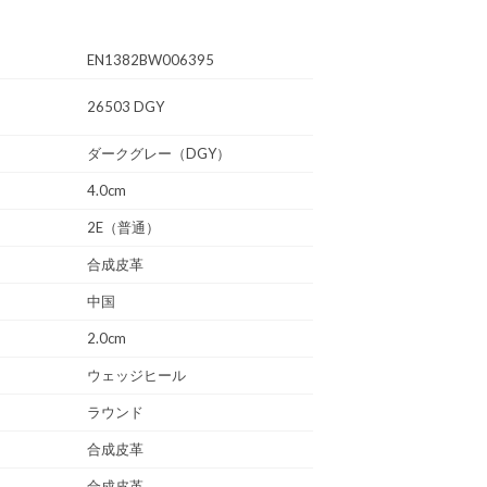
EN1382BW006395
26503 DGY
ダークグレー（DGY）
4.0cm
2E（普通）
合成皮革
中国
2.0cm
ウェッジヒール
ラウンド
合成皮革
合成皮革