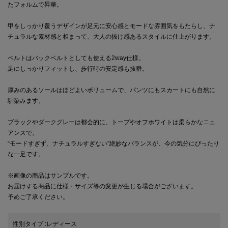
たフォルムで昇華。
甲をしっかり覆うデザインが足元に安心感とモードな雰囲気をもたらし、ナ
チュラルな素材感と相まって、大人の抜け感あるスタイルに仕上がります。
ベルトはバックベルトとしても使える2way仕様。
足にしっかりフィットし、歩行時の安定感も抜群。
厚みのあるソールはほどよいボリュームで、パンツにもスカートにも自然に
馴染みます。
ブラックやダークグレーは都会的に、トープやオフホワイトは柔らかなニュ
アンスで。
“モードすぎず、ナチュラルすぎない”絶妙なバランスが、今の気分にぴったり
な一足です。
※画像の商品はサンプルです。
お届けする商品に仕様・サイズ等の変更が生じる場合がございます。
予めご了承ください。
性別タイプ
:
レディース