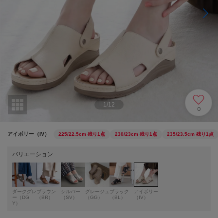
1
/
12
0
アイボリー（IV）
225/22.5cm
残り1点
230/23cm
残り1点
235/23.5cm
残り1点
バリエーション
ダークグレ
ブラウン
シルバー
グレージュ
ブラック
アイボリー
ー（DG
（BR）
（SV）
（GG）
（BL）
（IV）
Y）