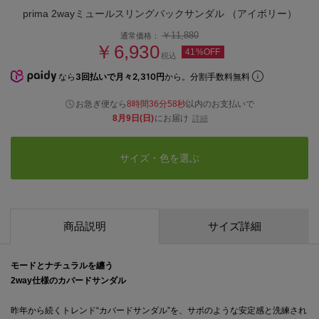
prima 2wayミュールスリングバックサンダル （アイボリー）
￥11,880
通常価格：
￥6,930
41%OFF
税込
なら
3回払いで月々2,310円
から。分割手数料無料
お急ぎ便なら
8時間36分57秒
以内
のお支払いで
8月9日(日)
にお届け
詳細
サイズ・色を選ぶ
商品説明
サイズ詳細
モードとナチュラルを纏う
2way仕様のカバードサンダル
昨年から続くトレンド“カバードサンダル”を、サボのような安定感と洗練され