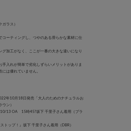
クガラス）
でコーティングし、つやのある滑らかな素材に仕
ング加工がなく、ここが一番の大きな違いになり
お手入れが簡単で劣化しずらいメリットがありま
性には優れていません。
01」2022年10月18日発売「大人のためのナチュラルお
ラウン）
/10/13 OA 15時45?坂下 千里子さん着用（ブラ
ノンストップ！』坂下 千里子さん着用（DBR）