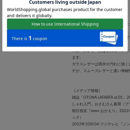
にも配慮しています。
※ガラスレザーについて（ブラッ
ガラスレザーとは革の表面を樹脂
上げたものを指します。
スムースレザーにはこのコーティ
ます。
ガラスレザーは雨水や汚れに強く
すが、スムーズレザーと違い伸縮
《メディア情報》
雑誌「OTONA LAFARFA ol.
しゃれ入門」おさむさん着用（ブ
朝日放送『news おかえり』2022
ック）
2022年10月OA フジテレビ『