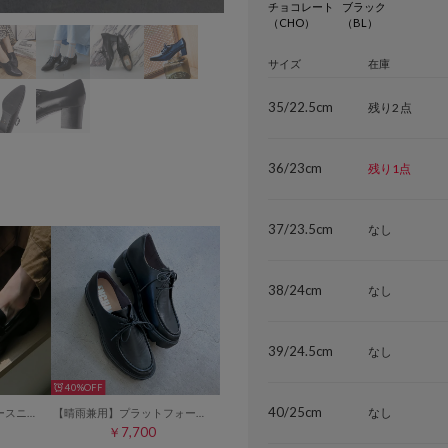
チョコレート
ブラック
（CHO）
（BL）
サイズ
在庫
35/22.5cm
残り2点
36/23cm
残り1点
37/23.5cm
なし
38/24cm
なし
39/24.5cm
なし
40%
40/25cm
なし
【晴雨兼用】ローファースニーカーシューズ （ブラック）
【晴雨兼用】プラットフォームチロリアンシューズ （ブラック）
￥7,700