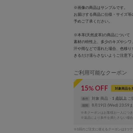
※画像の商品はサンプルです。
お届けする商品に仕様・サイズ等
予めご了承ください。
※本革(天然皮革)の商品について
素材の特性上、多少のキズやシワ
汗や雨などで濡れた場合、色移り
きるだけ濡らさないようご注意下
ご利用可能なクーポン
15
%
OFF
対象商品を
対象
商品
1 点以上
条件
8月19日 (Wed) 23:59
期間
※本クーポンはお客様お一人につき
※返品により条件を満たさない場合
※1回のご注文に使えるクーポンは1つ