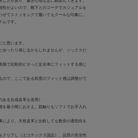
美しさがあり、履き心地も足に馴染んできます。
相性がよいので、靴下とのコーデでカジュアルを
わせてストッキングで履いてもクールな印象に。
テムです。
だと思います。
とゆったり感じるかもしれませんが、ソックスだ
用感で比較的ピタっと足全体にフィットする感じ
るので、ここである程度のフィット感は調整がで
のある合成皮革を使用》
感を最小限におさえ、肌触りもソフトでお手入れ
事により、天然皮革と比較しても数倍の通気性を
をクリアし（エコテックス認証）、品質の安全性