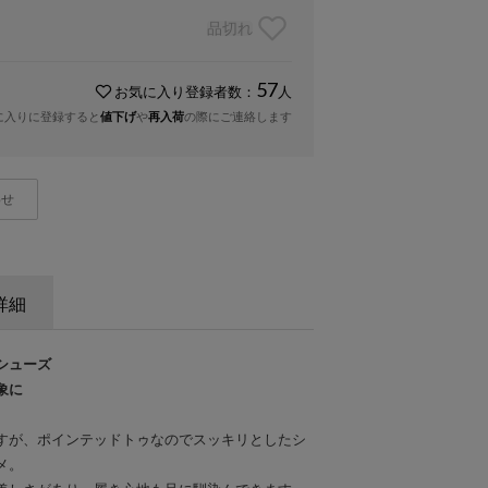
品切れ
57
お気に入り登録者数：
人
に入りに登録すると
値下げ
や
再入荷
の際にご連絡します
わせ
詳細
シューズ
象に
すが、ポインテッドトゥなのでスッキリとしたシ
メ。