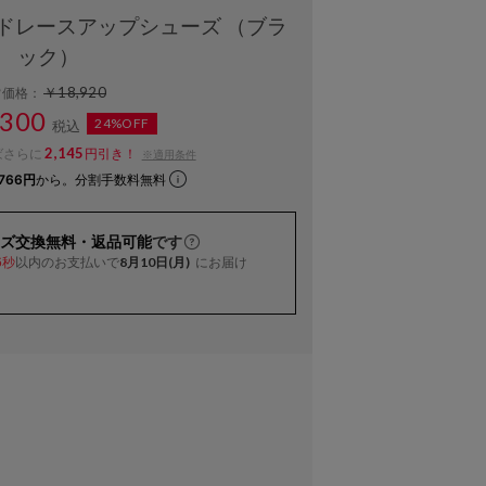
ドレースアップシューズ （ブラ
ック）
￥18,920
常価格：
300
24%OFF
税込
2,145
ばさらに
円引き！
※適用条件
766円
から。分割手数料無料
ズ交換無料・返品可能
です
以内
のお支払いで
8月10日(月)
にお届け
5秒