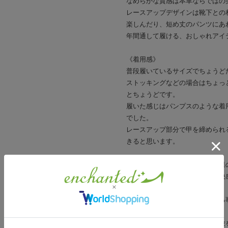
なめらかな質感は本革ならではの
レースアップデザインは靴下との
楽しんだり、短め丈のパンツにあ
年間通して履ける、おしゃれアイ
《着用感》
普段履いているサイズでちょうど
ストッキングなどの場合はちょっ
とちょうどです。
履いた感じはパンプスのような着
でした。
レースアップ部分で甲を締められ
きると思います。
《中敷には、優れた抗菌防臭効果
この靴の中敷きはムレによる不快
も簡単。
一般の合皮に通気性機能を付ける
実現。
また、有害な化学物質の分析試験