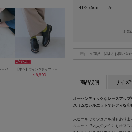
41/25.5cm
なし
お気
この商品に関するお問い合
雑誌掲載
48%
【本革】ビットローファーバブーシュ （ブラック）
【本革】ウイングチップレースアップシューズ （ブラック）
￥8,800
商品説明
サイズ
オーセンティックなレースアップ
スリムなシルエットでレディな印
太ヒールでカジュアル感もありま
ルエットで大人の女性にもオスス