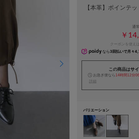
【本革】ポインテッ
通
￥14,
クーポンを使え
なら
3回払いで月々4,
この商品は
サイ
お急ぎ便なら
14時間12分0
詳細
バリエーション