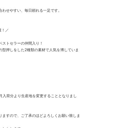
合わせやすい、毎日頼れる一足です。
破！／
ベストセラーの仲間入り！
の型押しをした2種類の素材で人気を博していま
3月入荷分より生産地を変更することとなりまし
。
りますので、ご了承のほどよろしくお願い致しま