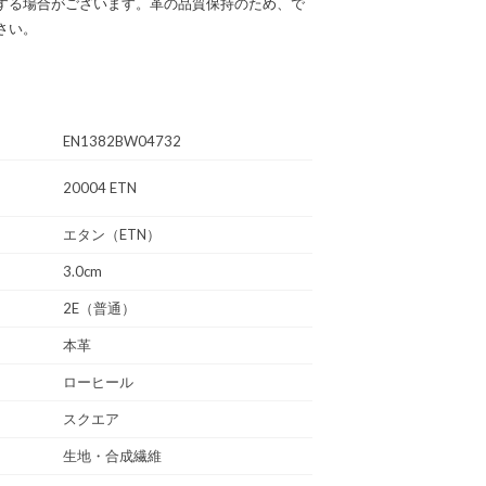
する場合がございます。革の品質保持のため、で
さい。
EN1382BW04732
20004 ETN
エタン（ETN）
3.0cm
2E（普通）
本革
ローヒール
スクエア
生地・合成繊維