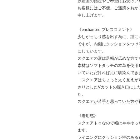
原産国の指定やご希望はお受けい
お客様にはご不便、ご迷惑をおか
申し上げます。
《enchanted プレスコメント》
少しかっちり感を出す為に、踵に
ですが、内側にクッションをつけ
にしています。
スクエアの形は足幅が広めな方で
素材はソフトタッチの本革を使用
いていただければ足に馴染んでき
「スクエアはちょっと太く見えが
きりとしたVカットの履き口にし
た。
スクエアが苦手と思っていた方や
《着用感》
スクエアトゥなので幅はややゆっ
ます。
ライニングにクッション性のある