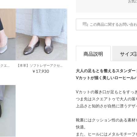
お気
この商品に関するお問い合
商品説明
サイズ
【晴雨兼用】Vカットスクエアトゥパンプス （ライトグレー）
【本革】ソフトレザーアクセントバブーシュ （ダークシルバー）
大人の足もとを整えるスタンダー
￥17,930
Vカットが描く美しいローヒール
Vカットの履き口が足もとをすっ
つま先はスクエアトゥで大人の落
上品さと知的さが自然に漂うデザ
靴裏にはクッション性のある素材
快適。
また、ヒールにはメタルモチーフ