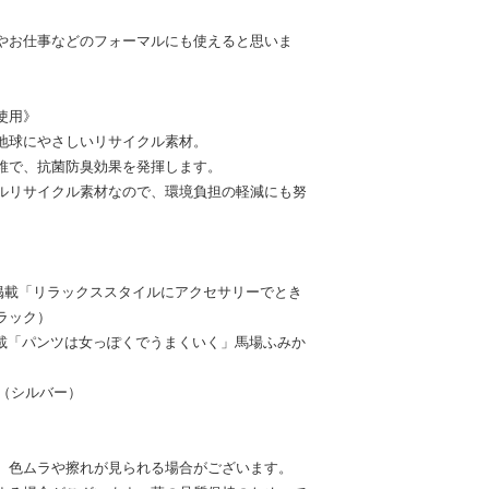
やお仕事などのフォーマルにも使えると思いま
使用》
地球にやさしいリサイクル素材。
維で、抗菌防臭効果を発揮します。
ルリサイクル素材なので、環境負担の軽減にも努
号掲載「リラックススタイルにアクセサリーでとき
ラック）
月号掲載「パンツは女っぽくでうまくいく」馬場ふみか
掲載（シルバー）
、色ムラや擦れが見られる場合がございます。