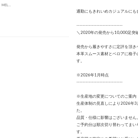
【柔らか・履きやすい】MELLOWソフトビットモカシンフラットシューズ（ダークグレー）
通勤にもきれいめカジュアルにも
------------------------------
＼2020年の発売から10,000足突
発売から履きやすさに定評を頂き
本革スムース素材とベロアに格子
す。
※2026年1月時点
------------------------------
※生産地の変更についてのご案内
生産体制の見直しにより2026年
た。
品質・仕様に影響はございません
ご予約分は順次切り替わってまい
す。