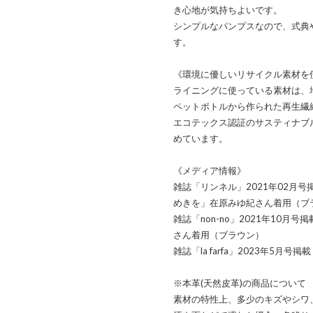
き心地が気持ちよいです。
シンプルなパンプスなので、式典
す。
《環境に優しいリサイクル素材を
ライニングに使っている素材は、
ペットボトルから作られた再生繊
エコテックス認証のサスティナブ
めています。
《メディア情報》
雑誌「リンネル」2021年02月
めきを」在原みゆ紀さん着用（ブ
雑誌「non-no」2021年10
さん着用（ブラウン）
雑誌「la farfa」2023年5月号
※本革(天然皮革)の商品について
素材の特性上、多少のキズやシワ