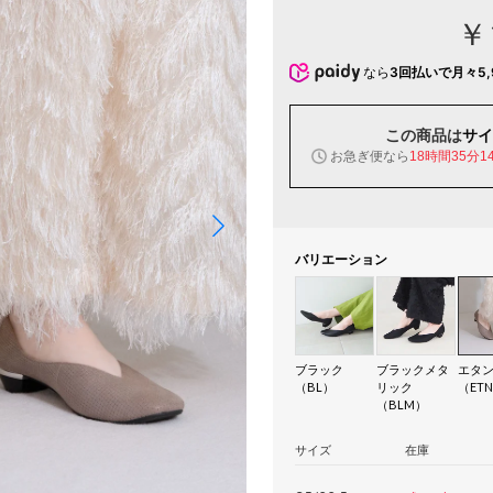
￥
なら
3回払いで月々5,
この商品は
サイ
お急ぎ便なら
18時間35分1
バリエーション
ブラック
ブラックメタ
エタ
（BL）
リック
（ET
（BLM）
サイズ
在庫