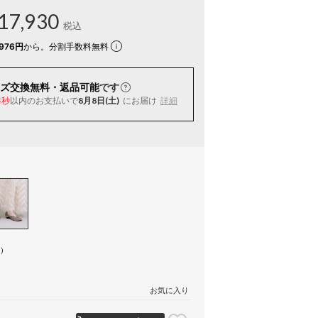
17,930
税込
976円
から。分割手数料無料
ズ交換無料・返品可能
です
以内
のお支払いで
8月8日(土)
にお届け
詳細
3秒
ン
N）
お気に入り