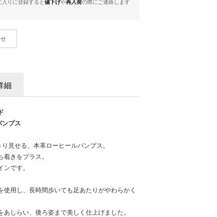
に入りに登録すると
値下げ
や
再入荷
の際にご連絡します
わせ
詳細
ド
パンプス
きり見せる、本革ローヒールパンプス。
ち着きをプラス。
インです。
を使用し、長時間歩いても足あたりがやわらかく
をあしらい、後ろ姿まで美しく仕上げました。