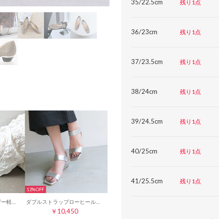
35/22.5cm
残り1点
36/23cm
残り1点
37/23.5cm
残り1点
38/24cm
残り1点
39/24.5cm
残り1点
40/25cm
残り1点
41/25.5cm
残り1点
12%
ELENAS アクションレザー軽量ベルクロストラップサンダル （シルバー）
ダブルストラップローヒールサンダル （シルバー）
￥10,450