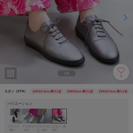
1
/
9
1
エタン（ETN）
225/22.5cm
残り1点
230/23cm
残り1点
235/23.5cm
残り1点
バリエーション
ブラック
アイボリー
グレーコン
エタン（E
（BL）
（IV）
ビ（GY
TN）