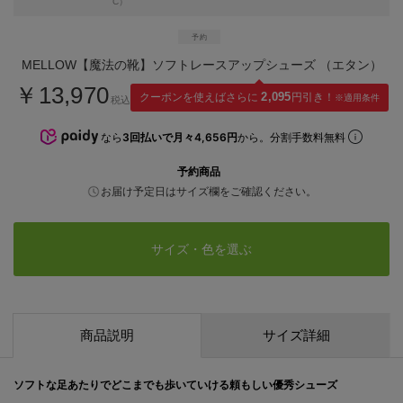
C）
MELLOW【魔法の靴】ソフトレースアップシューズ （エタン）
￥13,970
クーポンを使えばさらに
2,095
円引き！
※適用条件
税込
なら
3回払いで月々4,656円
から。分割手数料無料
予約商品
お届け予定日はサイズ欄をご確認ください。
サイズ・色を選ぶ
商品説明
サイズ詳細
ソフトな足あたりでどこまでも歩いていける頼もしい優秀シューズ