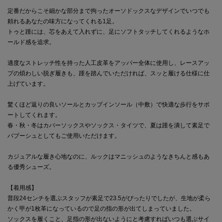
定番だからこそ細かな部分まで拘ったオーソドックスなデザインでいつでも
頼れるあなたの味方になってくれる1足。
トゥと踵には、芯をあえて入れずに、足にソフトタッチしてくれるようなホ
ールド感を追求。
適度なストレッチ性を持った人工皮革をアッパー全体に使用し、レースアッ
プの煩わしい脱ぎ履きも、踵を踏んでいただければ、スッと履ける仕様に仕
上げています。
驚くほど返りの良いソールとカップインソール（中敷）で快適な歩行をサポ
ートしてくれます。
春・秋・冬はカバーソックスやソックス・タイツで、夏は踵を潰して素足で
バブーシュとしてもご使用いただけます。
カジュアルな履き心地なのに、ルックはマニッシュのようなきちんと感もあ
る優秀シューズ。
【着用感】
普段24センチを選ぶスタッフが素足で23.5がぴったりでしたが、生地が柔ら
かく甲が1枚革になっているので足の指の形が出てしまっていました。
ソックスを履くこと、足指の形が出ないようにと考慮すればいつも選ぶサイ