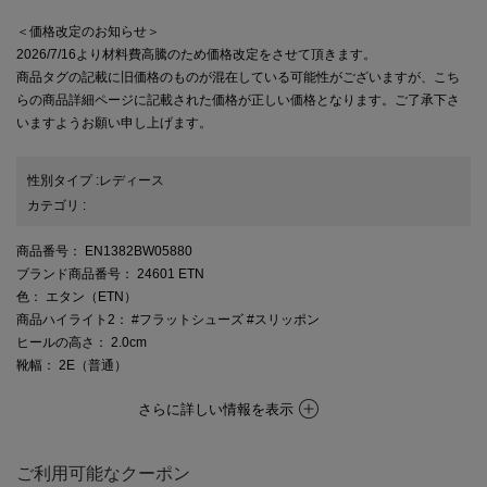
＜価格改定のお知らせ＞
2026/7/16より材料費高騰のため価格改定をさせて頂きます。
商品タグの記載に旧価格のものが混在している可能性がございますが、こち
らの商品詳細ページに記載された価格が正しい価格となります。ご了承下さ
いますようお願い申し上げます。
性別タイプ
:
レディース
カテゴリ
:
商品番号
： EN1382BW05880
ブランド商品番号
： 24601 ETN
色
： エタン（ETN）
商品ハイライト2
： #フラットシューズ #スリッポン
ヒールの高さ
： 2.0cm
靴幅
： 2E（普通）
さらに詳しい情報を表示
ご利用可能なクーポン