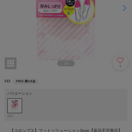
1
/
3
1
ZZZ
FREE
残り2点
バリエーション
ZZZ
【コロンブス】フットソリューション3mm【返品不可商品】