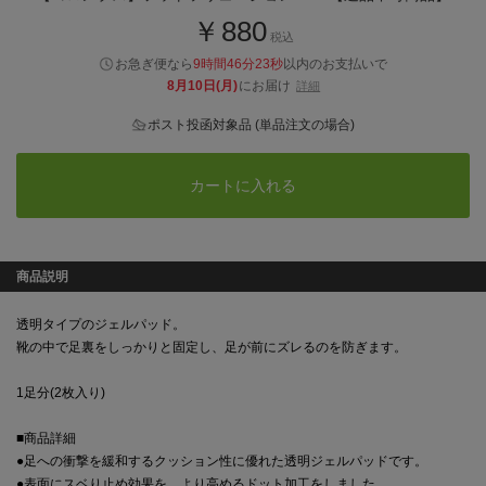
￥880
税込
お急ぎ便なら
9時間46分22秒
以内
のお支払いで
8月10日(月)
にお届け
詳細
ポスト投函対象品 (単品注文の場合)
カートに入れる
商品説明
透明タイプのジェルパッド。
靴の中で足裏をしっかりと固定し、足が前にズレるのを防ぎます。
1足分(2枚入り)
■商品詳細
●足への衝撃を緩和するクッション性に優れた透明ジェルパッドです。
●表面にスベり止め効果を、より高めるドット加工をしました。