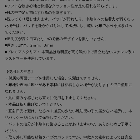
●ソフトな履き心地と快適なクッション性が足の疲れを和らげます。
●靴の中で足が前にずれるのを防ぎます。
●洗ってくり返し使えます。パッドが汚れたり、中敷きへの粘着力が弱くなっ
た場合は、パッドを靴から取り出して水洗いし、乾いた布で水分を拭き取っ
てください。
●透明度が高く目立たないので靴のデザインを損ないません。
■厚さ：1mm、2ｍｍ、3ｍｍ
■プレミアムクリア： 本商品は透明度が高く靴の中で目立たないスチレン系エ
ラストマーを使用しています。
【使用上の注意】
・付属の両面テープを使用した場合、洗濯はできません。
・布地や表面に凹凸がある素材には粘着しない場合がありますのでご使用に
なれません。
・足に痛みを感じたら直ぐに使用を中止してください。
・本品は折り曲げないでください。
・直射日光は避け、なるべく湿度の少ない乳幼児の手の届かない場所に、本
品パッケージに入れて保管してください。
・パッドの油分が中敷きに染みることがありますので、あらかじめご了承く
ださい。
・取り外し可能な粘着タイプのパッドですが、中敷きの素材によっては完全