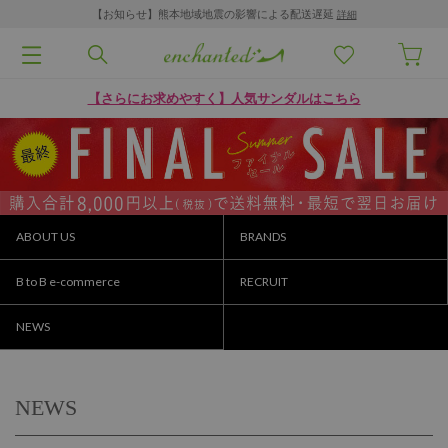
【お知らせ】熊本地域地震の影響による配送遅延
詳細
【さらにお求めやすく】人気サンダルはこちら
ABOUT US
BRANDS
B to B e-commerce
RECRUIT
NEWS
NEWS