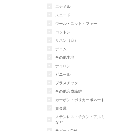
エナメル
スエード
ウール・ニット・ファー
コットン
リネン（麻）
デニム
その他生地
ナイロン
ビニール
プラスチック
その他合成繊維
カーボン・ポリカーボネート
貴金属
ステンレス・チタン・アルミ
など
ラバー・EVA