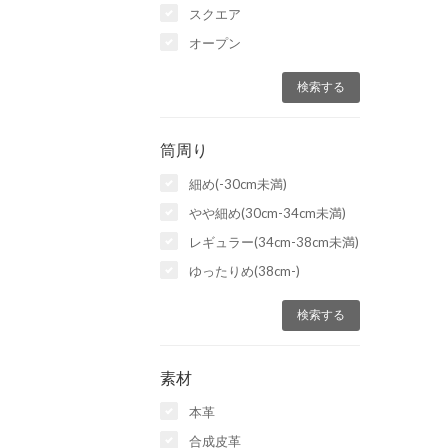
スクエア
オープン
筒周り
細め(-30cm未満)
やや細め(30cm-34cm未満)
レギュラー(34cm-38cm未満)
ゆったりめ(38cm-)
素材
本革
合成皮革