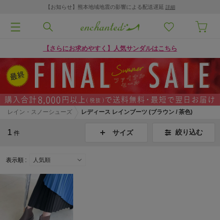
【お知らせ】熊本地域地震の影響による配送遅延
詳細
【さらにお求めやすく】人気サンダルはこちら
レイン・スノーシューズ
レディース レインブーツ (ブラウン / 茶色)
1
絞り込む
サイズ
件
表示順 :