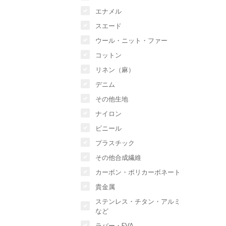
エナメル
スエード
ウール・ニット・ファー
コットン
リネン（麻）
デニム
その他生地
ナイロン
ビニール
プラスチック
その他合成繊維
カーボン・ポリカーボネート
貴金属
ステンレス・チタン・アルミ
など
ラバー・EVA