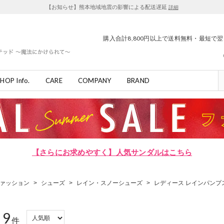
【お知らせ】熊本地域地震の影響による配送遅延
詳細
購入合計8,800円以上で送料無料・最短で
HOP Info.
CARE
COMPANY
BRAND
【さらにお求めやすく】人気サンダルはこちら
ァッション
>
シューズ
>
レイン・スノーシューズ
>
レディース レインパンプ
9
：
件