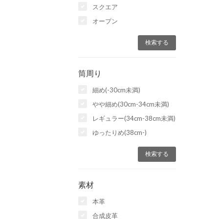
スクエア
オープン
筒周り
細め(-30cm未満)
やや細め(30cm-34cm未満)
レギュラー(34cm-38cm未満)
ゆったりめ(38cm-)
素材
本革
合成皮革