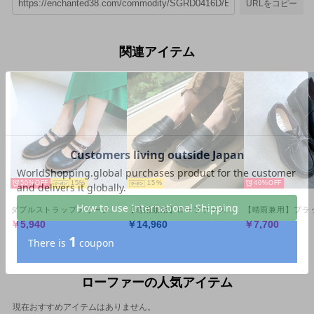
URLをコピー
関連アイテム
50%
15
15
40%
ダブルストラップメリージェーンタンクソールシューズ （ブラック）
【晴雨兼用】ローファースニーカーシューズ （ブラック）
￥5,940
￥14,960
￥7,700
ローファーの人気アイテム
現在おすすめアイテムはありません。