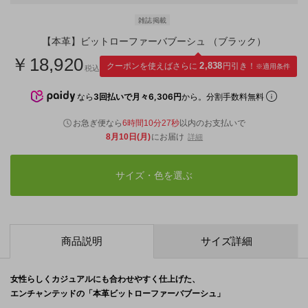
雑誌掲載
【本革】ビットローファーバブーシュ （ブラック）
￥18,920
クーポンを使えばさらに
2,838
円引き！
※適用条件
税込
なら
3回払いで月々6,306円
から。分割手数料無料
お急ぎ便なら
6時間10分26秒
以内
のお支払いで
8月10日(月)
にお届け
詳細
サイズ・色を選ぶ
商品説明
サイズ詳細
女性らしくカジュアルにも合わせやすく仕上げた、
エンチャンテッドの「本革ビットローファーバブーシュ」