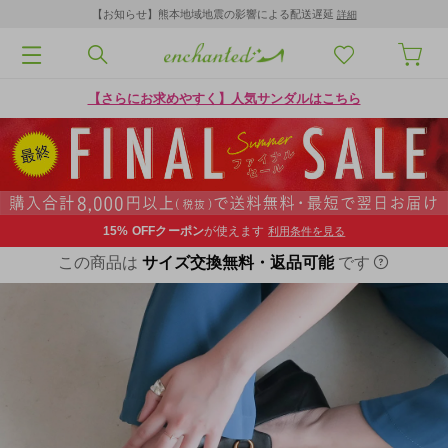
【お知らせ】熊本地域地震の影響による配送遅延
詳細
【さらにお求めやすく】人気サンダルはこちら
15% OFF
クーポン
が使えます
利用条件を見る
この商品は
サイズ交換無料・返品可能
です