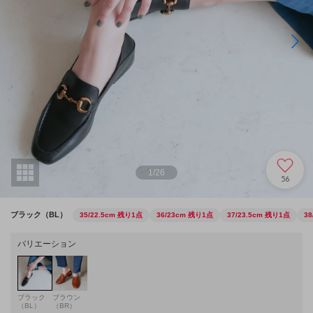
1
/
26
56
ブラック（BL）
35/22.5cm
残り1点
36/23cm
残り1点
37/23.5cm
残り1点
38
バリエーション
ブラック
ブラウン
（BL）
（BR）