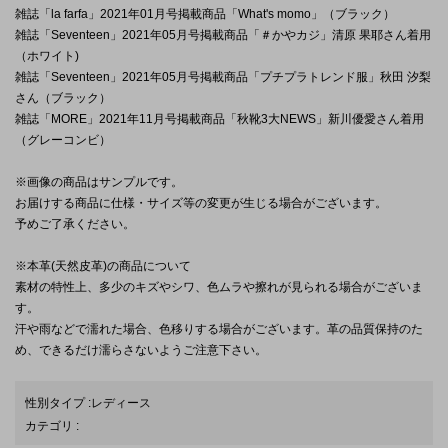
雑誌「la farfa」2021年01月号掲載商品「What's momo」（ブラック）
雑誌「Seventeen」2021年05月号掲載商品「＃かやカジ」清原 果耶さん着用
（ホワイト)
雑誌「Seventeen」2021年05月号掲載商品「プチプラトレンド服」秋田 汐梨
さん（ブラック）
雑誌「MORE」2021年11月号掲載商品「秋靴3大NEWS」新川優愛さん着用
（グレーコンビ）
※画像の商品はサンプルです。
お届けする商品に仕様・サイズ等の変更が生じる場合がございます。
予めご了承ください。
※本革(天然皮革)の商品について
素材の特性上、多少のキズやシワ、色ムラや擦れが見られる場合がございま
す。
汗や雨などで濡れた場合、色移りする場合がございます。革の品質保持のた
め、できるだけ濡らさないようご注意下さい。
性別タイプ
:
レディース
カテゴリ
: