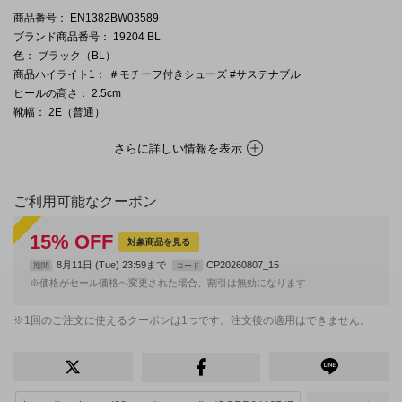
商品番号
： EN1382BW03589
ブランド商品番号
： 19204 BL
色
： ブラック（BL）
商品ハイライト1
： ＃モチーフ付きシューズ #サステナブル
ヒールの高さ
： 2.5cm
靴幅
： 2E（普通）
さらに詳しい情報を表示
ご利用可能なクーポン
15
%
OFF
対象商品を見る
8月11日 (Tue) 23:59まで
CP20260807_15
期間
コード
※価格がセール価格へ変更された場合、割引は無効になります
※1回のご注文に使えるクーポンは1つです。注文後の適用はできません。