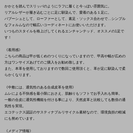
かかとを踏んでスリッパのようにラフに履くと今っぽい雰囲気に。
リアルレザーが履き込むごとに足に馴染んで、愛着のある１足に。
バブーシュとして、ローファーとして、素足・ソックス合わせで…シンプル
なフォルムなので幅広いコーディネートにお使いいただけます。
いつものスタイルを格上げしてくれるエンチャンテッド、オススメの1足で
す！
《着用感》
こちらの商品は甲が低くめのつくりになっていますので、甲高や幅が広めの
方はワンサイズあげてのご購入をお勧め致します。
また、本革を使用しておりますので数回ご使用頂くと、革が足に馴染んで柔
らかくなります。
《中敷には、通気性のある合成皮革を使用》
ムレによる不快感を最小限におさえ、肌触りもソフトでお手入れも簡単。
一般の合皮に通気性機能を付ける事により、天然皮革と比較しても数倍の通
気性を実現。
エコテックス認証のサスティナブルリサイクル素材なので、環境負担の軽減
にも努めています。
《メディア情報》