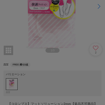
1
/
3
2
ZZZ
FREE
残り2点
バリエーション
ZZZ
【コロンブス】フットソリューション2mm【返品不可商品】