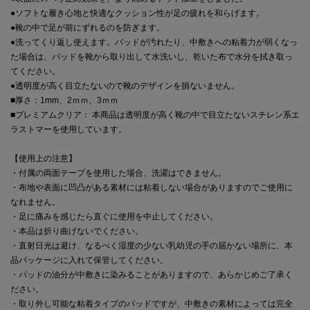
●ソフトな履き心地と快適なクッション性が足の疲れを和らげます。
●靴の中で足が前にずれるのを防ぎます。
●洗ってくり返し使えます。パッドが汚れたり、中敷きへの粘着力が弱くなっ
た場合は、パッドを靴から取り出して水洗いし、乾いた布で水分を拭き取っ
てください。
●透明度が高く目立たないので靴のデザインを損ないません。
■厚さ：1mm、2ｍｍ、3ｍｍ
■プレミアムクリア： 本商品は透明度が高く靴の中で目立たないスチレン系エ
ラストマーを使用しています。
【使用上の注意】
・付属の両面テープを使用した場合、洗濯はできません。
・布地や表面に凹凸がある素材には粘着しない場合がありますのでご使用に
なれません。
・足に痛みを感じたら直ぐに使用を中止してください。
・本品は折り曲げないでください。
・直射日光は避け、なるべく湿度の少ない乳幼児の手の届かない場所に、本
品パッケージに入れて保管してください。
・パッドの油分が中敷きに染みることがありますので、あらかじめご了承く
ださい。
・取り外し可能な粘着タイプのパッドですが、中敷きの素材によっては完全