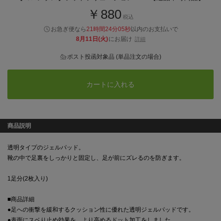
￥880
税込
お急ぎ便なら
21時間24分04秒
以内
のお支払いで
8月11日(火)
にお届け
詳細
ポスト投函対象品 (単品注文の場合)
カートに入れる
商品説明
透明タイプのジェルパッド。
靴の中で足裏をしっかりと固定し、足が前にズレるのを防ぎます。
1足分(2枚入り)
■商品詳細
●足への衝撃を緩和するクッション性に優れた透明ジェルパッドです。
●表面にスベり止め効果を、より高めるドット加工をしました。