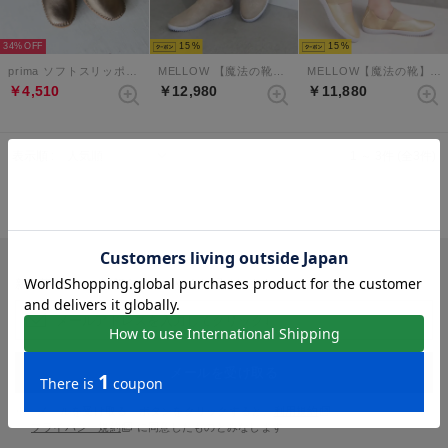
34%
15
15
prima ソフトスリッポンシューズ （ブロンズ）
MELLOW 【魔法の靴】ソフトバブーシュ （プラチナ）
MELLOW【魔法の靴】ソフトメリージェーンバブーシュ （プラチナ）
￥4,510
￥12,980
￥11,880
表示順 :
1 ～ 3件 (全3件)
新入荷やセール情報をいちはやくお届けします。
メールを受け取る
※「メールを受け取る」ボタンをクリックすると、
利用規約
、
プライバシー規約
に同意したものとみなします