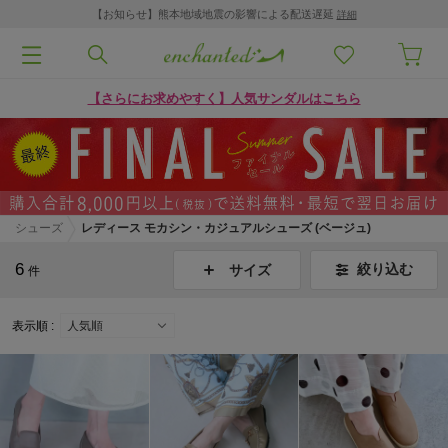
【お知らせ】熊本地域地震の影響による配送遅延
詳細
【さらにお求めやすく】人気サンダルはこちら
シューズ
レディース モカシン・カジュアルシューズ (ベージュ)
6
絞り込む
サイズ
件
表示順 :