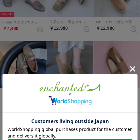
37%
【柔らか・履きやすい】MELLOWソフトビットモカシンフラットシューズ（グレージュ）
MELLOW 【魔法の靴】ソフトバブーシュ （ベージュ）
prima スクエアUチップローファー （グレージュ）
￥12,980
￥12,980
￥7,480
34%
MELLOW【柔らか・履きやすい】ソフトチューブモカシン （グレージュ）
MELLOW ソフトフィットスリッポンフラットシューズ （ベージュ）
prima ソフトスリッポンシューズ （ベージュ）
￥12,980
￥9,900
￥4,510
表示順 :
1 ～ 6件 (全6件)