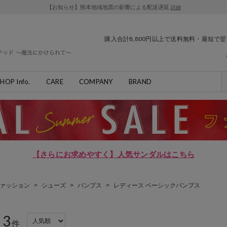
【お知らせ】熊本地域地震の影響による配送遅延
詳細
購入合計8,800円以上で送料無料・最短で
HOP Info.
CARE
COMPANY
BRAND
【さらにお求めやすく】人気サンダルはこちら
ァッション
>
シューズ
>
パンプス
>
レディース ベーシックパンプス
3
：
件