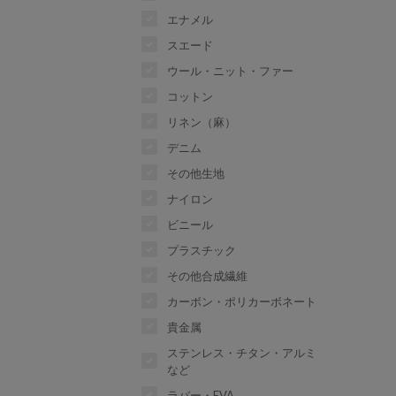
エナメル
スエード
ウール・ニット・ファー
コットン
リネン（麻）
デニム
その他生地
ナイロン
ビニール
プラスチック
その他合成繊維
カーボン・ポリカーボネート
貴金属
ステンレス・チタン・アルミ
など
ラバー・EVA