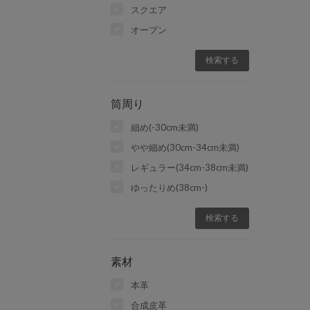
スクエア
オープン
筒周り
細め(-30cm未満)
やや細め(30cm-34cm未満)
レギュラー(34cm-38cm未満)
ゆったりめ(38cm-)
素材
本革
合成皮革