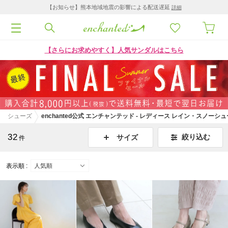
【お知らせ】熊本地域地震の影響による配送遅延
詳細
【さらにお求めやすく】人気サンダルはこちら
シューズ
enchanted公式 エンチャンテッド - レディース レイン・スノーシ
32
絞り込む
サイズ
件
表示順 :