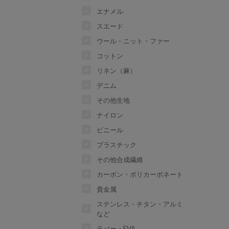
エナメル
スエード
ウール・ニット・ファー
コットン
リネン（麻）
デニム
その他生地
ナイロン
ビニール
プラスチック
その他合成繊維
カーボン・ポリカーボネート
貴金属
ステンレス・チタン・アルミ
など
ラバー・EVA