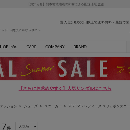
【お知らせ】熊本地域地震の影響による配送遅延
詳細
購入合計8,800円以上で送料無料・最短で
HOP Info.
CARE
COMPANY
BRAND
【さらにお求めやすく】人気サンダルはこちら
ァッション
>
シューズ
>
スニーカー
>
2026SS - レディース スリッポンスニ
7
：
件