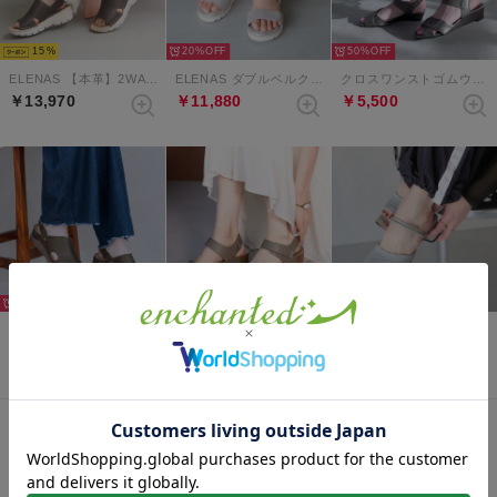
15
20%
50%
ELENAS 【本革】2WAYミュールスリングバックサンダル （ダークグレージュ）
ELENAS ダブルベルクロスリングバックサンダル （ライトグレー）
クロスワンストゴムウエッジサンダル （ダークシルバー）
￥13,970
￥11,880
￥5,500
41%
22%
20%
prima 2wayミュールスリングバックサンダル （ダークグレー）
ベルクロストラップウェッジサンダル（グレージュ）
メッシュストラップ2wayサンダル （ライトグレー）
￥6,930
￥7,700
￥7,920
表示順 :
1 ～ 6件 (全6件)