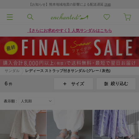
【お知らせ】熊本地域地震の影響による配送遅延
詳細
【さらにお求めやすく】人気サンダルはこちら
サンダル
レディース ストラップ付きサンダル (グレー / 灰色)
6
絞り込む
サイズ
件
表示順 :