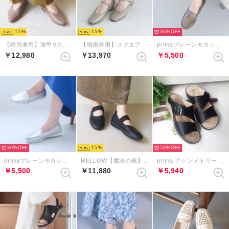
15
15
36%
【晴雨兼用】深甲Vカットフラットシューズ （グレージュ）
【晴雨兼用】スクエアトゥレインストラップパンプス（ライトグレーエナメル）
primaプレーンモカシン （ブロンズ）
￥12,980
￥13,970
￥5,500
36%
15
50%
primaプレーンモカシン （シルバー）
MELLOW【魔法の靴】ソフトメリージェーンバブーシュ （ブラック）
prima アシンメトリーバックルベルトミュールサンダル （ブラック）
￥5,500
￥11,880
￥5,940