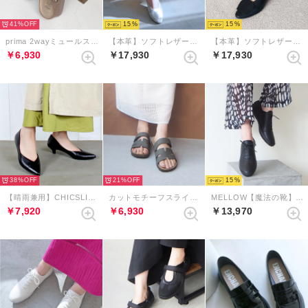
41%
15
15
prima 2wayミュールスリングバックサンダル （グレージュ）
【本革】ソフトレザーアクセントバブーシュ （グレーコンビ）
【本革】ソフトレザーアクセントバブーシュ （ブラック）
￥6,930
￥17,930
￥17,930
38%
21%
15
【晴雨兼用】CHICSLICK Vカットローヒールパンプス （ブラック）
カットモチーフスライダーベルクロサンダル （カーキ）
MELLOW【魔法の靴】ソフトレースアップシューズ （ブラック）
￥7,920
￥6,930
￥13,970