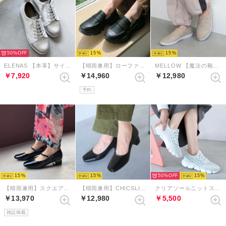
50%
15
15
ELENAS 【本革】サイドジップエラスティックレースウェッジスニーカー （ホワイト）
【晴雨兼用】ローファースニーカーシューズ （ブラック）
MELLOW 【魔法の靴】ソフトバブーシュ （プラチナ）
￥7,920
￥14,960
￥12,980
予約
15
15
50%
15
【晴雨兼用】スクエアトゥレインストラップパンプス （ブラックエナメル）
【晴雨兼用】CHICSLICK 3Dインソールスクエアトゥ4.5cmパンプス （ブラック）
クリアソールニットスニーカー （シルバー）
￥13,970
￥12,980
￥5,500
雑誌掲載