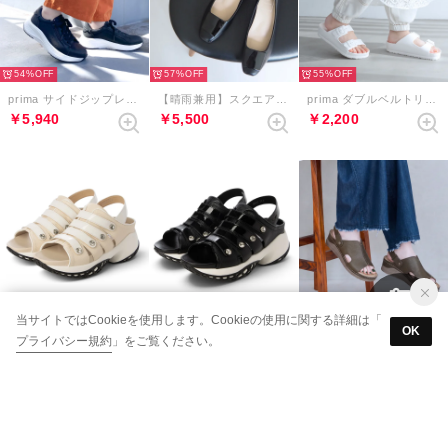
54%
57%
55%
prima サイドジップレースアップスニーカー （ブラック）
【晴雨兼用】スクエアプレートモチーフパンプス （ブラックコンビ）
prima ダブルベルトリカバリーサンダル （ホワイト）
￥5,940
￥5,500
￥2,200
48%
48%
41%
当サイトではCookieを使用します。Cookieの使用に関する詳細は「
ビジュータイウェッジヒールサンダル （アイボリーコンビ）
ビジュータイウェッジヒールサンダル （ブラックコンビ）
prima 2wayミュールスリングバックサンダル （ダークグレー）
OK
プライバシー規約
」をご覧ください。
￥7,698
￥7,698
￥6,930
NEW
NEW