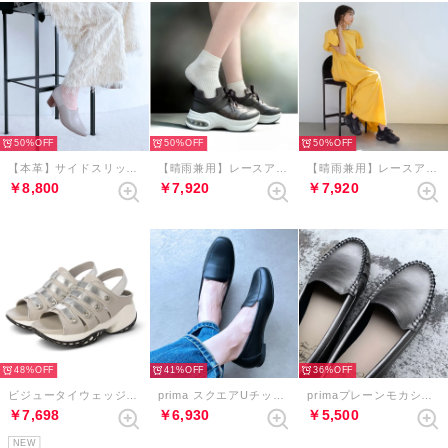
50%
50%
50%
【本革】サイドスリットエラスティックブーティ （グレージュコンビ）
【晴雨兼用】レースアップエアライクソールスニーカー （エタン）
【晴雨兼用】レースアップエアライクソールスニーカー （ブラック）
￥8,800
￥7,920
￥7,920
48%
41%
36%
ビジュータイウェッジヒールサンダル （ライトグレーコンビ）
prima スクエアUチップローファー （ブラック）
primaプレーンモカシン （ダークシルバー）
￥7,698
￥6,930
￥5,500
NEW