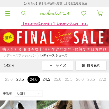
【お知らせ】熊本地域地震の影響による配送遅延
詳細
【さらにお求めやすく】人気サンダルはこちら
レディースファッション
レディース シューズ
143
絞り込む
サイズ
件
5
23.0
23.5
24.0
24.5
25.0
25.5
26.0
26.5
27.0
表示順 :