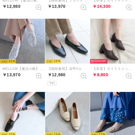
MELLOW 【魔法の靴】ソフトバブーシュ （ブラック）
【晴雨兼用】プラットフォームペニーローファー （ブラック）
【本革】ポインテッドレースアップシューズ （チョコレート）
￥12,980
￥13,970
￥14,300
15
15
50%
MELLOW【魔法の靴】ソフトレースアップシューズ （グレーコンビ）
【晴雨兼用】深甲Vカットフラットシューズ（ブラック）
【本革】サイドスリットエラスティックブーティ （ダークブラウン）
￥13,970
￥12,980
￥8,800
予約
15
15
15