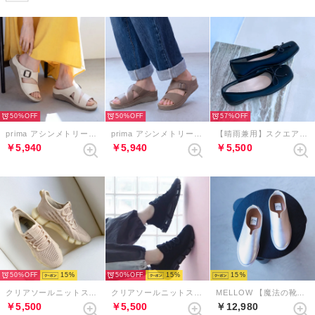
50%
50%
57%
prima アシンメトリーバックルベルトミュールサンダル （アイボリー）
prima アシンメトリーバックルベルトミュールサンダル （グレージュ）
【晴雨兼用】スクエアトゥリボンバレエシューズ （ブラック）
￥5,940
￥5,940
￥5,500
50%
15
50%
15
15
クリアソールニットスニーカー （ベージュ）
クリアソールニットスニーカー （ブラック）
MELLOW 【魔法の靴】ソフトバブーシュ （シルバー）
￥5,500
￥5,500
￥12,980