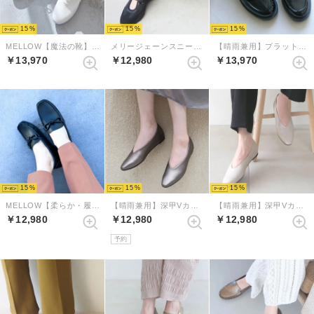
15
15
15
MELLOW【魔法の靴】ソフトレースアップシューズ （アイボリー）
メリージェーンスニーカー （ブラック）
【晴雨兼用】プラットフォームペニーローファー （ブラックエナメル）
￥13,970
￥12,980
￥13,970
15
15
15
MELLOW【柔らか・履きやすい】ソフトチューブモカシン （ブラック）
【晴雨兼用】深甲Vカットフラットシューズ （エタン）
【晴雨兼用】深甲Vカットフラットシューズ （アイボリー）
￥12,980
￥12,980
￥12,980
予約