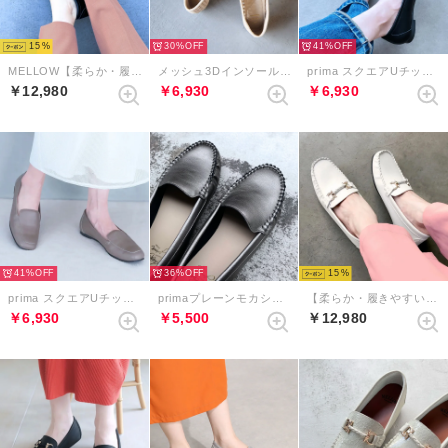
15
30%
41%
MELLOW【柔らか・履きやすい】ソフトチューブモカシン （ブラック）
メッシュ3Dインソールローファー （アイボリー）
prima スクエアUチップローファー （ブラック）
￥12,980
￥6,930
￥6,930
41%
36%
15
prima スクエアUチップローファー （グレージュ）
primaプレーンモカシン （ダークシルバー）
【柔らか・履きやすい】MELLOWソフトビットモカシンフラットシューズ（アイボリー）
￥6,930
￥5,500
￥12,980