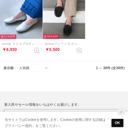
41%
36%
prima スクエアUチップローファー （シルバー）
primaプレーンモカシン （ブラック）
￥6,930
￥5,500
表示順 :
1 ～ 38件 (全38件)
新入荷やセール情報をいちはやくお届けします。
当サイトではCookieを使用します。Cookieの使用に関する詳細は「
OK
プライバシー規約
」をご覧ください。