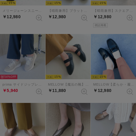
15
15
15
メリージェーンスニーカー （ブラック）
【晴雨兼用】プラットフォームペニーローファー （ブラックエナメル）
【晴雨兼用】スクエアトゥレインストラップパンプス （ブラックエナメル）
￥12,980
￥12,980
￥12,980
雑誌掲載
54%
15
15
prima サイドジップレースアップスニーカー （ライトグレー）
MELLOW【魔法の靴】ソフトメリージェーンバブーシュ （ネイビー）
MELLOW【柔らか・履きやすい】ソフトチューブモカシン （ブラック）
￥5,940
￥11,880
￥12,980