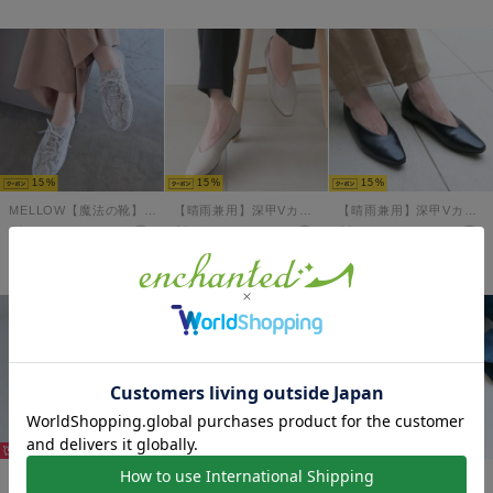
15
15
15
MELLOW【魔法の靴】ソフトレースアップシューズ （グレーコンビ）
【晴雨兼用】深甲Vカットフラットシューズ （アイボリー）
【晴雨兼用】深甲Vカットフラットシューズ（ブラック）
￥13,970
￥12,980
￥12,980
予約
36%
50%
15
primaプレーンモカシン （ホワイト）
【本革】サイドスリットエラスティックブーティ （ダークブラウン）
【本革】ビットローファーバブーシュ （ブラック）