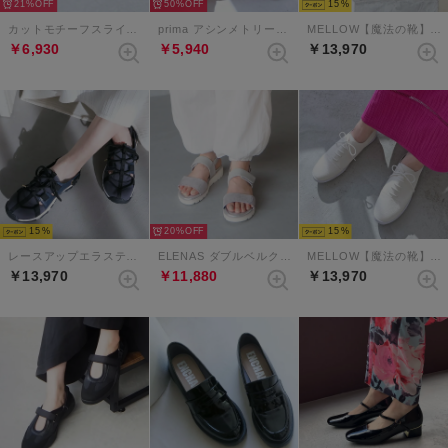
21%
50%
15
カットモチーフスライダーベルクロサンダル （カーキ）
prima アシンメトリーバックルベルトミュールサンダル （アイボリー）
MELLOW【魔法の靴】ソフトレースアップシューズ （ブラック）
￥6,930
￥5,940
￥13,970
15
20%
15
レースアップエラスティックスニーカーサンダル （ネイビー）
ELENAS ダブルベルクロスリングバックサンダル （ライトグレー）
MELLOW【魔法の靴】ソフトレースアップシューズ （アイボリー）
￥13,970
￥11,880
￥13,970
当サイトではCookieを使用します。Cookieの使用に関する詳細は「
OK
プライバシー規約
」をご覧ください。