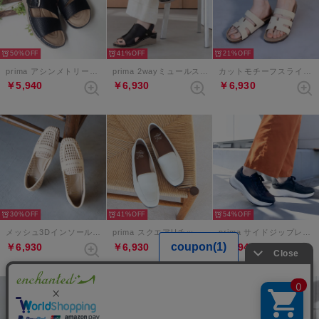
50%
41%
21%
prima アシンメトリーバックルベルトミュールサンダル （ブラック）
prima 2wayミュールスリングバックサンダル （ブラック）
カットモチーフスライダーベルクロサンダル （アイボリー）
￥5,940
￥6,930
￥6,930
30%
41%
54%
メッシュ3Dインソールローファー （アイボリー）
prima スクエアUチップローファー （アイボリー）
prima サイドジップレースアップスニーカー （ブラック）
￥6,930
￥6,930
￥5,940