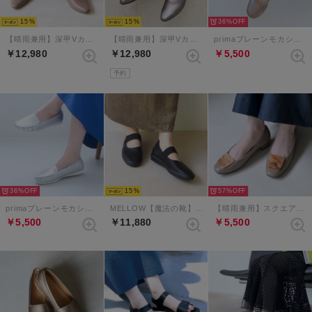
15
15
36%
【晴雨兼用】深甲Vカットフラットシューズ （グレージュ）
【晴雨兼用】深甲Vカットフラットシューズ （エタン）
primaプレーンモカシン （ブロンズ）
￥12,980
￥12,980
￥5,500
予約
36%
15
57%
primaプレーンモカシン （シルバー）
MELLOW【魔法の靴】ソフトメリージェーンバブーシュ （ブラック）
【晴雨兼用】スクエアプレートモチーフパンプス （グレージュコンビ）
￥5,500
￥11,880
￥5,500