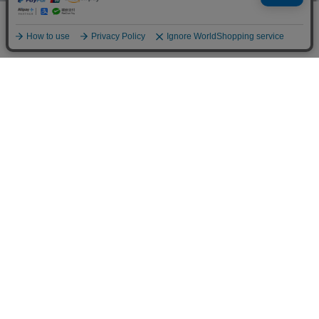
57%
36%
50%
【晴雨兼用】スクエアプレートモチーフパンプス （ブラックコンビ）
primaプレーンモカシン （ネイビー）
クロスワンストゴムウエッジサンダル （ダークシルバー）
￥5,500
￥5,500
￥5,500
30%
62%
30%
EVAトングビーチサンダル （グレー）
【晴雨兼用】PVCボリュームタンクソールレインブーツ （ダークブラウン）
EVAトングビーチサンダル （ブラック）
￥2,750
￥3,300
￥2,750