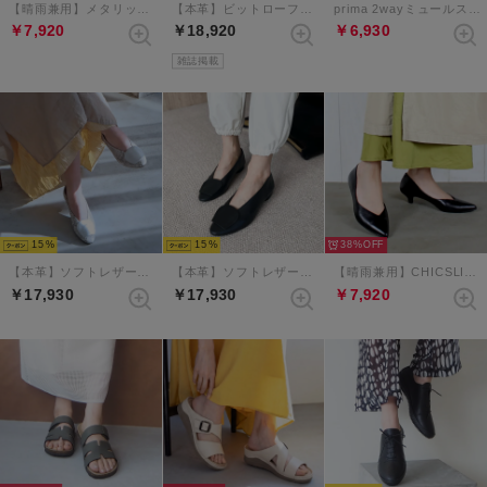
【晴雨兼用】メタリックバックルスクエアトゥパンプス （ブラック）
【本革】ビットローファーバブーシュ （ブラウン）
prima 2wayミュールスリングバックサンダル （グレージュ）
￥7,920
￥18,920
￥6,930
雑誌掲載
15
15
38%
【本革】ソフトレザーアクセントバブーシュ （グレーコンビ）
【本革】ソフトレザーアクセントバブーシュ （ブラック）
【晴雨兼用】CHICSLICK Vカットローヒールパンプス （ブラック）
￥17,930
￥17,930
￥7,920