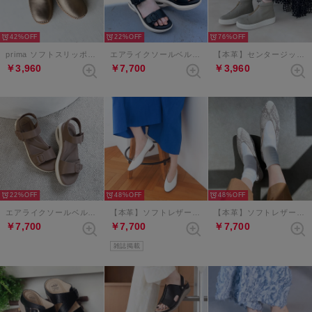
42%
22%
76%
prima ソフトスリッポンシューズ （ブロンズ）
エアライクソールベルクロバックルサンダル （ブラック）
【本革】センタージップハイカットスニーカー （グレー）
￥3,960
￥7,700
￥3,960
22%
48%
48%
エアライクソールベルクロバックルサンダル （グレージュ）
【本革】ソフトレザーVカットバブーシュ （アイボリー）
【本革】ソフトレザーVカットバブーシュ （グレーコンビ）
￥7,700
￥7,700
￥7,700
雑誌掲載