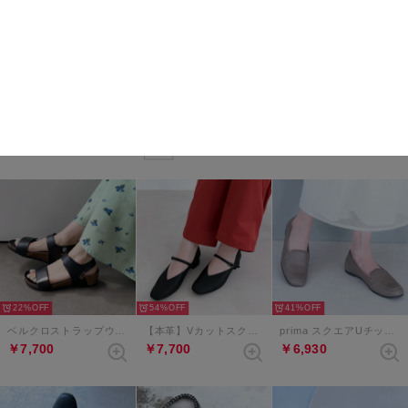
50%
48%
22%
【晴雨兼用】レースアップエアライクソールスニーカー （エタン）
ビジュータイウェッジヒールサンダル （ライトグレーコンビ）
エアライクソールベルクロバックルサンダル （エクリュ）
￥7,920
￥7,698
￥7,700
NEW
22%
54%
41%
ベルクロストラップウェッジサンダル（ブラック）
【本革】Vカットスクエアメリージェーンパンプス （ブラックメタリック）
prima スクエアUチップローファー （グレージュ）
￥7,700
￥7,700
￥6,930