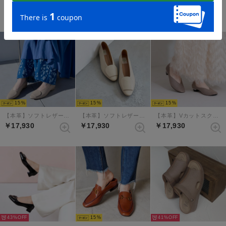
￥5,500
￥8,800
￥18,920
雑誌掲載
15
15
15
【本革】ソフトレザーアクセントバブーシュ （ナチュラル）
【本革】ソフトレザーアクセントバブーシュ （エクリュ）
【本革】Vカットスクエアトゥパンプス （エタン）
￥17,930
￥17,930
￥17,930
43%
15
41%