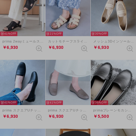
41%
21%
30%
prima 2wayミュールスリングバックサンダル （ブラック）
カットモチーフスライダーベルクロサンダル （アイボリー）
メッシュ3Dインソールローファー （アイボリー）
￥6,930
￥6,930
￥6,930
41%
41%
36%
prima スクエアUチップローファー （ブラック）
prima スクエアUチップローファー （グレージュ）
primaプレーンモカシン （ダークシルバー）
￥6,930
￥6,930
￥5,500