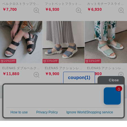
ベルクロストラップウェッジサンダル（グレージュ）
フットベットフラットソールサンダル （ライトブラウン）
カットモチーフスライダーベルクロサンダル （ブラック）
￥7,700
￥6,930
￥6,930
20%
33%
33%
ELENAS ダブルベルクロスリングバックサンダル （ブラック）
ELENAS アクションレザー軽量ベルクロストラップサンダル （ブルーグレー）
ELENAS アクションレザー軽量ベルクロストラップサンダル （ライトグリーン）
￥11,880
￥9,900
￥9,900
当サイトではCookieを使用します。Cookieの使用に関する詳細は「
OK
プライバシー規約
」をご覧ください。
33%
22%
22%