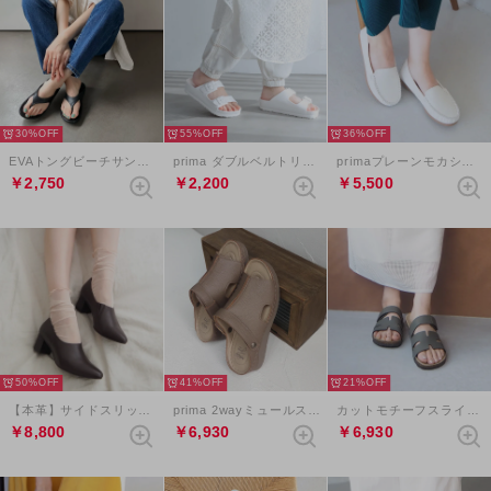
30%
55%
36%
EVAトングビーチサンダル （ブラック）
prima ダブルベルトリカバリーサンダル （ホワイト）
primaプレーンモカシン （ホワイト）
￥2,750
￥2,200
￥5,500
50%
41%
21%
【本革】サイドスリットエラスティックブーティ （ダークブラウン）
prima 2wayミュールスリングバックサンダル （グレージュ）
カットモチーフスライダーベルクロサンダル （カーキ）
￥8,800
￥6,930
￥6,930