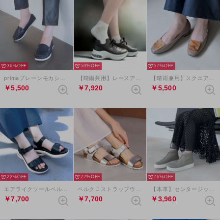
36%
50%
57%
primaプレーンモカシン （ネイビー）
【晴雨兼用】レースアップエアライクソールスニーカー （エタン）
【晴雨兼用】スクエアプレートモチーフパンプス （グレージュコンビ）
￥5,500
￥7,920
￥5,500
22%
22%
76%
エアライクソールベルクロバックルサンダル （ブラック）
ベルクロストラップウェッジサンダル（シルバー）
【本革】センタージップハイカットスニーカー （グレー）
￥7,700
￥7,700
￥3,960