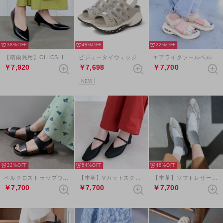
38%
48%
22%
【晴雨兼用】CHICSLICK Vカットローヒールパンプス （ブラック）
ビジュータイウェッジヒールサンダル （ライトグレーコンビ）
エアライクソールベルクロバックルサンダル （エクリュ）
￥7,920
￥7,698
￥7,700
NEW
22%
54%
48%
ベルクロストラップウェッジサンダル（ブラック）
【本革】Vカットスクエアメリージェーンパンプス （ブラックメタリック）
【本革】ソフトレザーVカットバブーシュ （グレーコンビ）
￥7,700
￥7,700
￥7,700