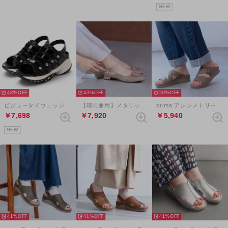
NEW
48%
43%
50%
ビジュータイウェッジヒールサンダル （ブラックコンビ）
【晴雨兼用】メタリックバックルスクエアトゥパンプス （グレージュ）
prima アシンメトリーバックルベルトミュールサンダル （グレージュ）
￥7,698
￥7,920
￥5,940
NEW
41%
41%
41%