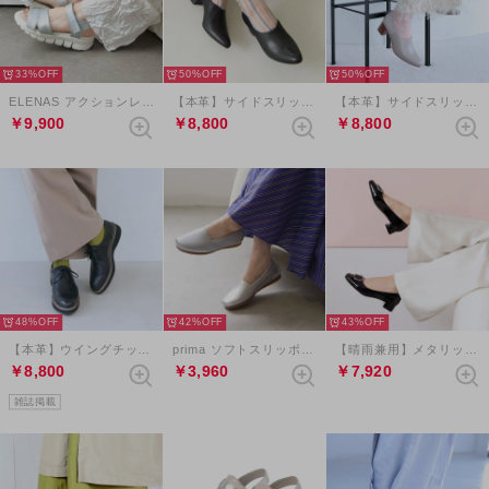
33%
50%
50%
ELENAS アクションレザー軽量ベルクロストラップサンダル （シルバー）
【本革】サイドスリットエラスティックブーティ （ブラック）
【本革】サイドスリットエラスティックブーティ （グレージュコンビ）
￥9,900
￥8,800
￥8,800
48%
42%
43%
【本革】ウイングチップレースアップシューズ （ブラック）
prima ソフトスリッポンシューズ （シルバー）
【晴雨兼用】メタリックバックルスクエアトゥパンプス （ブラック）
￥8,800
￥3,960
￥7,920
雑誌掲載