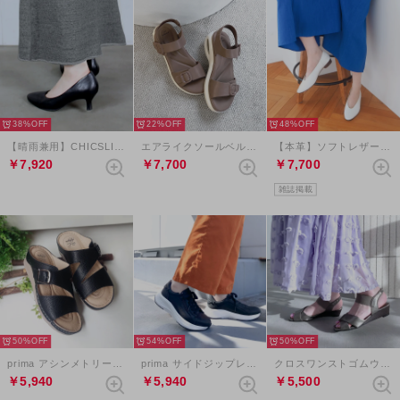
38%
22%
48%
【晴雨兼用】CHICSLICK ラウンドプレーンパンプス （ブラック）
エアライクソールベルクロバックルサンダル （グレージュ）
【本革】ソフトレザーVカットバブーシュ （アイボリー）
￥7,920
￥7,700
￥7,700
雑誌掲載
50%
54%
50%
prima アシンメトリーバックルベルトミュールサンダル （ブラック）
prima サイドジップレースアップスニーカー （ブラック）
クロスワンストゴムウエッジサンダル （ダークシルバー）
￥5,940
￥5,940
￥5,500