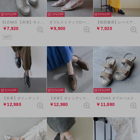
50%
16%
50%
ELENAS 【本革】サイドジップエラスティックレースウェッジスニーカー （ホワイト）
ダブルストラップローヒールサンダル （アイボリー）
【晴雨兼用】レースアップエアライクソールスニーカー （ブラック）
￥7,920
￥9,900
￥7,920
HOT
31%
31%
20%
【本革】ポインテッドレースアップシューズ （ブラック）
【本革】ポインテッドレースアップシューズ （チョコレート）
ELENAS ダブルベルクロスリングバックサンダル （ライトグレージュ）
￥12,980
￥12,980
￥11,880